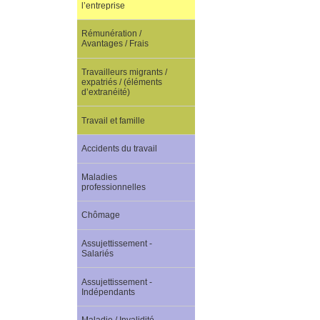
l’entreprise
Rémunération /
Avantages / Frais
Travailleurs migrants /
expatriés / (éléments
d’extranéité)
Travail et famille
Accidents du travail
Maladies
professionnelles
Chômage
Assujettissement -
Salariés
Assujettissement -
Indépendants