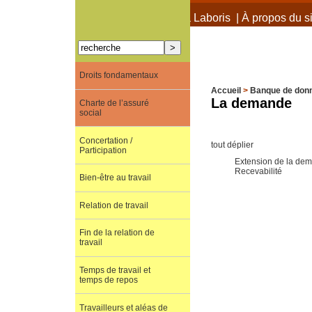
À propos de Terra Laboris
|
À propos du si
Droits fondamentaux
Accueil
>
Banque de don
La demande
Charte de l’assuré
social
Concertation /
tout déplier
Participation
Extension de la de
Recevabilité
Bien-être au travail
Relation de travail
Fin de la relation de
travail
Temps de travail et
temps de repos
Travailleurs et aléas de