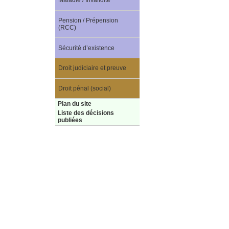
Maladie / Invalidité
Pension / Prépension
(RCC)
Sécurité d’existence
Droit judiciaire et preuve
Droit pénal (social)
Plan du site
Liste des décisions
publiées