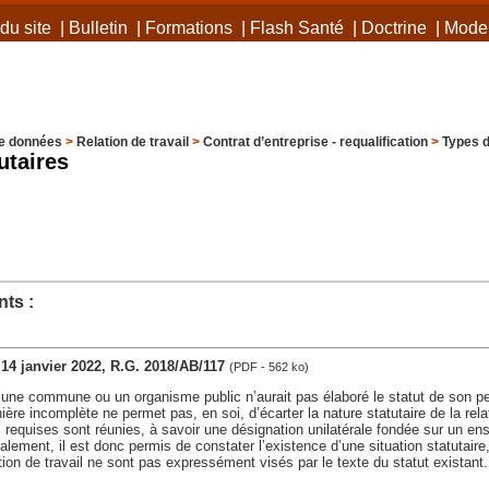
du site
|
Bulletin
|
Formations
|
Flash Santé
|
Doctrine
|
Mode 
e données
>
Relation de travail
>
Contrat d’entreprise - requalification
>
Types d
utaires
ts :
, 14 janvier 2022, R.G. 2018/AB/117
(PDF - 562 ko)
une commune ou un organisme public n’aurait pas élaboré le statut de son per
ère incomplète ne permet pas, en soi, d’écarter la nature statutaire de la rela
s requises sont réunies, à savoir une désignation unilatérale fondée sur un e
ralement, il est donc permis de constater l’existence d’une situation statutair
tion de travail ne sont pas expressément visés par le texte du statut existant.