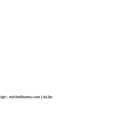
ign :
michelthome.com
|
isi.be