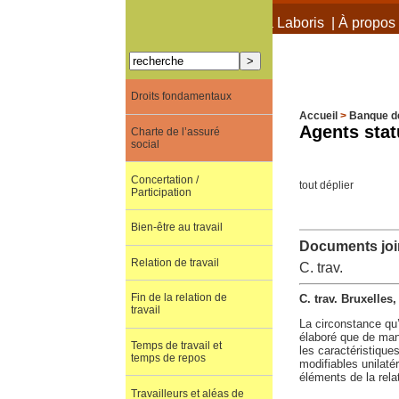
À propos de Terra Laboris
|
À propos 
Droits fondamentaux
Accueil
>
Banque d
Agents stat
Charte de l’assuré
social
Concertation /
tout déplier
Participation
Bien-être au travail
Documents join
Relation de travail
C. trav.
Fin de la relation de
C. trav. Bruxelles
travail
La circonstance qu’
élaboré que de mani
Temps de travail et
les caractéristique
temps de repos
modifiables unilaté
éléments de la rela
Travailleurs et aléas de