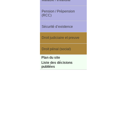
Maladie / Invalidité
Pension / Prépension
(RCC)
Sécurité d’existence
Droit judiciaire et preuve
Droit pénal (social)
Plan du site
Liste des décisions
publiées