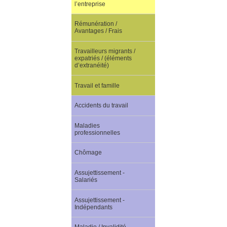
l’entreprise
Rémunération /
Avantages / Frais
Travailleurs migrants /
expatriés / (éléments
d’extranéité)
Travail et famille
Accidents du travail
Maladies
professionnelles
Chômage
Assujettissement -
Salariés
Assujettissement -
Indépendants