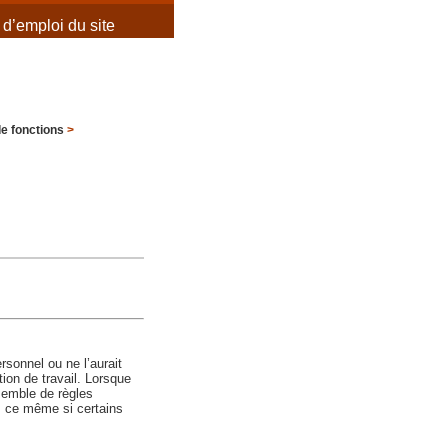
d’emploi du site
e fonctions
>
sonnel ou ne l’aurait
tion de travail. Lorsque
nsemble de règles
e, ce même si certains