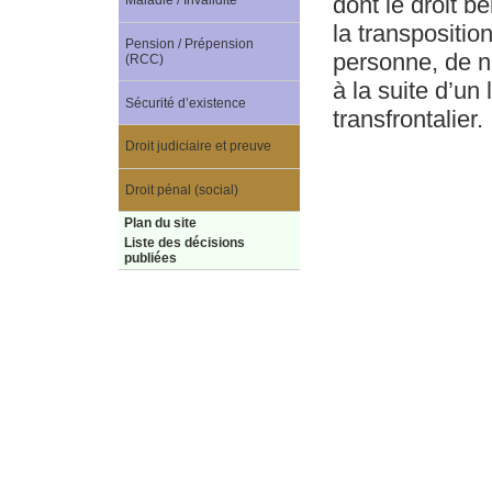
dont le droit b
Maladie / Invalidité
la transpositio
Pension / Prépension
personne, de na
(RCC)
à la suite d’un
Sécurité d’existence
transfrontalier.
Droit judiciaire et preuve
Droit pénal (social)
Plan du site
Liste des décisions
publiées