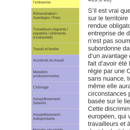
l’entreprise
S’il est vrai q
Rémunération /
sur le territoi
Avantages / Frais
rendue obligato
Travailleurs migrants /
entreprise de dr
expatriés / (éléments
d’extranéité)
n’est pas soumi
subordonne dan
Travail et famille
d’un avantage 
Accidents du travail
fait d’avoir ét
régie par une C
Maladies
professionnelles
sans nuance, t
même elle aurai
Chômage
circonstances p
Assujettissement -
basée sur le li
Salariés
Cette discrimin
Assujettissement -
européen, qui v
Indépendants
travailleurs et 