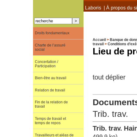
À propos de Terra Laboris
|
À propos du si
Droits fondamentaux
Accueil
>
Banque de don
travail
>
Conditions d’exéc
Charte de l’assuré
Lieu de pr
social
Concertation /
Participation
tout déplier
Bien-être au travail
Relation de travail
Documents 
Fin de la relation de
travail
Trib. trav.
Temps de travail et
temps de repos
Trib. trav. Hai
Travailleurs et aléas de
499.9 ko)