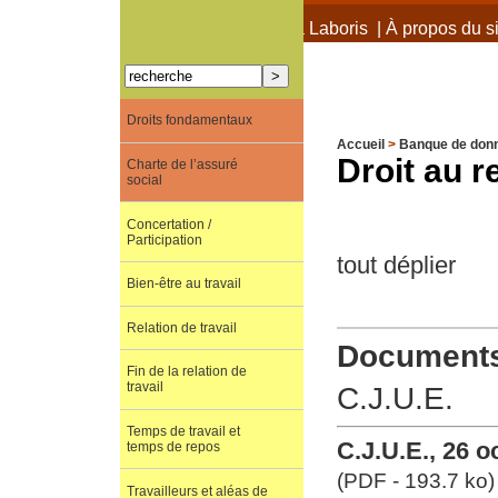
À propos de Terra Laboris
|
À propos du si
Droits fondamentaux
Accueil
>
Banque de don
Droit au 
Charte de l’assuré
social
Concertation /
Participation
tout déplier
Bien-être au travail
Relation de travail
Documents 
Fin de la relation de
travail
C.J.U.E.
Temps de travail et
C.J.U.E., 26 o
temps de repos
(PDF - 193.7 ko)
Travailleurs et aléas de