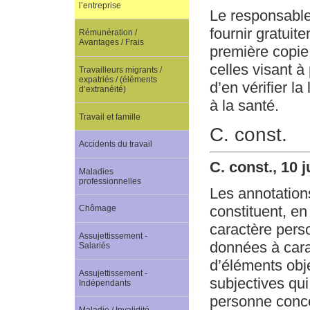
l’entreprise
Le responsable
fournir gratui
Rémunération /
Avantages / Frais
première copie
celles visant 
Travailleurs migrants /
expatriés / (éléments
d’en vérifier la
d’extranéité)
à la santé.
Travail et famille
C. const.
Accidents du travail
C. const., 10 
Maladies
professionnelles
Les annotation
constituent, en
Chômage
caractère perso
Assujettissement -
données à cara
Salariés
d’éléments obje
Assujettissement -
subjectives qui
Indépendants
personne conc