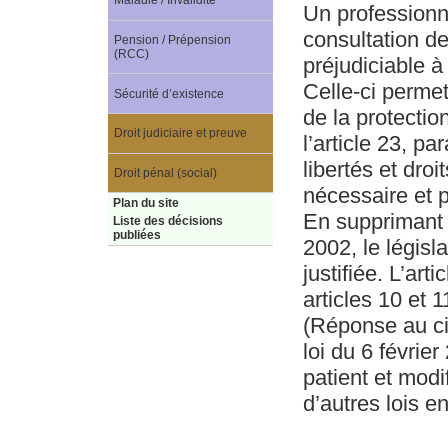
Maladie / Invalidité
Un professionne
consultation de
Pension / Prépension
(RCC)
préjudiciable à
Celle-ci permet
Sécurité d’existence
de la protectio
Droit judiciaire et preuve
l’article 23, p
libertés et dro
Droit pénal (social)
nécessaire et 
Plan du site
En supprimant l
Liste des décisions
publiées
2002, le légis
justifiée. L’art
articles 10 et 1
(Réponse au ci
loi du 6 févrie
patient et modi
d’autres lois e