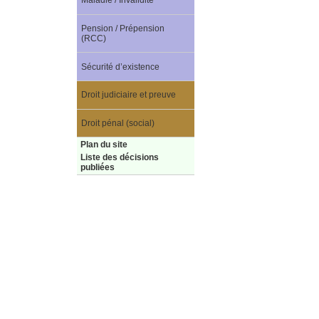
Maladie / Invalidité
Pension / Prépension
(RCC)
Sécurité d’existence
Droit judiciaire et preuve
Droit pénal (social)
Plan du site
Liste des décisions
publiées