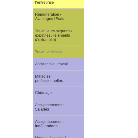
l’entreprise
Rémunération /
Avantages / Frais
Travailleurs migrants /
expatriés / (éléments
d’extranéité)
Travail et famille
Accidents du travail
Maladies
professionnelles
Chômage
Assujettissement -
Salariés
Assujettissement -
Indépendants