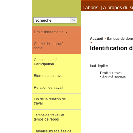
À propos de Terra Laboris
|
À propos du si
Droits fondamentaux
Accueil
>
Banque de don
>
Charte de l’assuré
Identification 
social
Concertation /
Participation
tout déplier
Droit du travail
Bien-être au travail
Sécurité sociale
Relation de travail
Fin de la relation de
travail
Temps de travail et
temps de repos
Travailleurs et aléas de