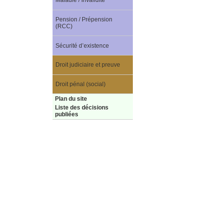
Maladie / Invalidité
Pension / Prépension
(RCC)
Sécurité d’existence
Droit judiciaire et preuve
Droit pénal (social)
Plan du site
Liste des décisions
publiées