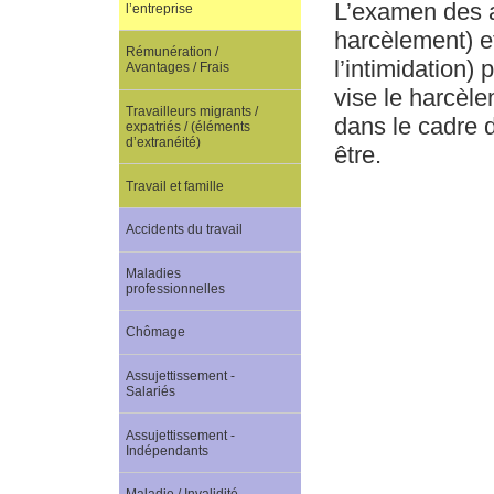
L’examen des a
l’entreprise
harcèlement) et 
Rémunération /
l’intimidation)
Avantages / Frais
vise le harcèle
Travailleurs migrants /
dans le cadre de
expatriés / (éléments
d’extranéité)
être.
Travail et famille
Accidents du travail
Maladies
professionnelles
Chômage
Assujettissement -
Salariés
Assujettissement -
Indépendants