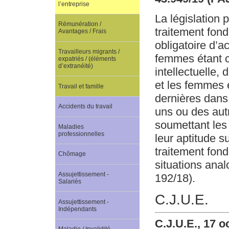
l’entreprise
La législation 
Rémunération /
traitement fond
Avantages / Frais
obligatoire d’a
Travailleurs migrants /
femmes étant co
expatriés / (éléments
d’extranéité)
intellectuelle,
et les femmes e
Travail et famille
dernières dans 
Accidents du travail
uns ou des autr
soumettant les 
Maladies
professionnelles
leur aptitude su
traitement fon
Chômage
situations ana
Assujettissement -
192/18).
Salariés
C.J.U.E.
Assujettissement -
Indépendants
C.J.U.E., 17 o