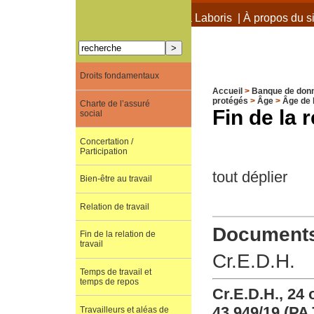
À propos de Terra Laboris
|
À propos du si
Droits fondamentaux
Accueil
>
Banque de don
protégés
>
Âge
>
Âge de l
Charte de l’assuré
Fin de la r
social
Concertation /
Participation
tout déplier
Bien-être au travail
Relation de travail
Documents 
Fin de la relation de
travail
Cr.E.D.H.
Temps de travail et
temps de repos
Cr.E.D.H., 24 
43.949/19 (PA
Travailleurs et aléas de