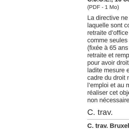
(PDF - 1 Mo)
La directive n
laquelle sont 
retraite d’offi
comme seules co
(fixée à 65 ans
retraite et rem
pour avoir droi
ladite mesure e
cadre du droit n
l’emploi et au
réaliser cet ob
non nécessaires
C. trav.
C. trav. Brux