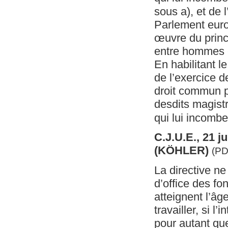
sous a), et de l
Parlement europ
œuvre du princi
entre hommes e
En habilitant l
de l’exercice d
droit commun p
desdits magist
qui lui incomben
C.J.U.E., 21 j
(KÖHLER)
(PD
La directive ne
d’office des fo
atteignent l’âg
travailler, si l
pour autant que