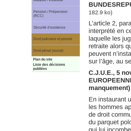
Maladie / Invalidité
BUNDESREPUB
182.9 ko)
Pension / Prépension
(RCC)
L’article 2, pa
Sécurité d’existence
interprété en 
laquelle les ju
Droit judiciaire et preuve
retraite alors 
Droit pénal (social)
peuvent n’inst
Plan du site
sur l’âge, au se
Liste des décisions
publiées
C.J.U.E., 5 n
EUROPEENNE 
manquement
En instaurant u
les hommes app
de droit commu
du parquet pol
qui lui incomben