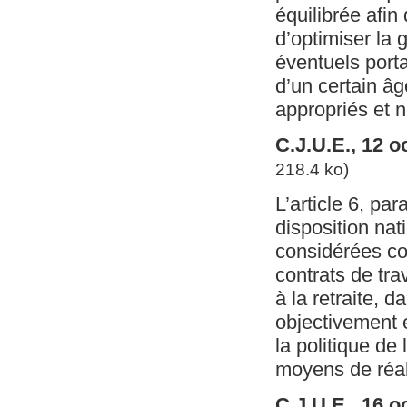
équilibrée afin
d’optimiser la 
éventuels porta
d’un certain âg
appropriés et 
C.J.U.E., 12 
218.4 ko)
L’article 6, pa
disposition nat
considérées co
contrats de trav
à la retraite, d
objectivement e
la politique de 
moyens de réali
C.J.U.E., 16 