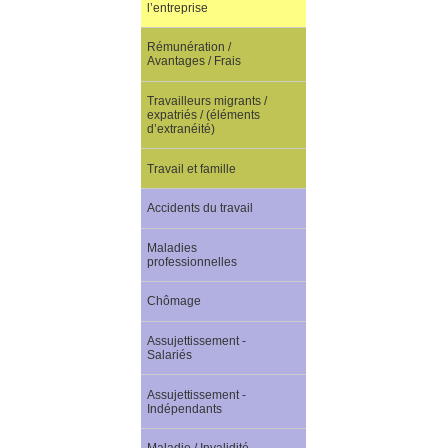
l’entreprise
Rémunération /
Avantages / Frais
Travailleurs migrants /
expatriés / (éléments
d’extranéité)
Travail et famille
Accidents du travail
Maladies
professionnelles
Chômage
Assujettissement -
Salariés
Assujettissement -
Indépendants