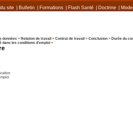
du site
|
Bulletin
|
Formations
|
Flash Santé
|
Doctrine
|
Mode 
e données
>
Relation de travail
>
Contrat de travail
>
Conclusion
>
Durée du con
é dans les conditions d’emploi
>
re
cation
emploi