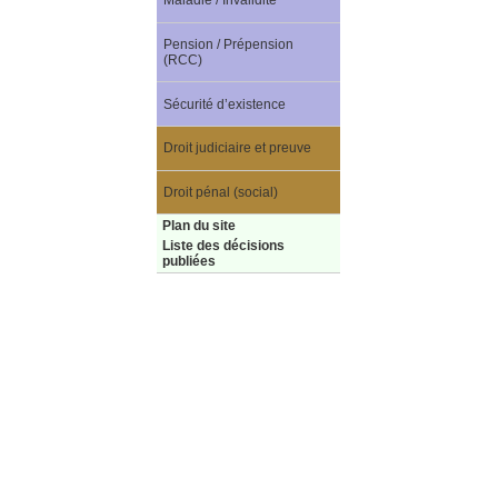
Maladie / Invalidité
Pension / Prépension
(RCC)
Sécurité d’existence
Droit judiciaire et preuve
Droit pénal (social)
Plan du site
Liste des décisions
publiées