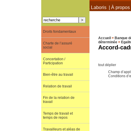
À propos de Terra Laboris
|
À propos 
Droits fondamentaux
Accueil
>
Banque d
déterminée
>
Egalit
Charte de l’assuré
Accord-cad
social
Concertation /
Participation
tout déplier
Champ d’appli
Bien-être au travail
Conditions d’
Relation de travail
Fin de la relation de
travail
Temps de travail et
temps de repos
Travailleurs et aléas de