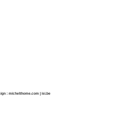
ign :
michelthome.com
|
isi.be