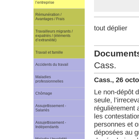
l’entreprise
Rémunération /
Avantages / Frais
tout déplier
Travailleurs migrants /
expatriés / (éléments
d’extranéité)
Documents 
Travail et famille
Cass.
Accidents du travail
Maladies
Cass., 26 oct
professionnelles
Le non-dépôt de
Chômage
seule, l’irrece
Assujettissement -
régulièrement a
Salariés
les contestatio
Assujettissement -
personnes et or
Indépendants
déposées au gre