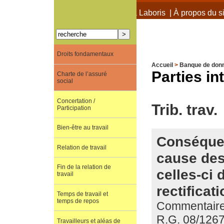
À propos de Terra Laboris
|
À propos du si
Droits fondamentaux
Accueil
>
Banque de don
Parties i
Charte de l’assuré
social
Concertation /
Trib. trav.
Participation
Bien-être au travail
Conséquen
Relation de travail
cause des 
Fin de la relation de
celles-ci 
travail
rectificat
Temps de travail et
temps de repos
Commentaire d
R.G. 08/126
Travailleurs et aléas de