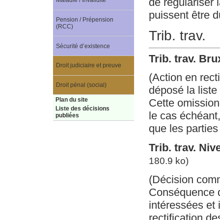
de régulariser 
Maladie / Invalidité
puissent être 
Pension / Prépension
(RCC)
Trib. trav.
Sécurité d’existence
Trib. trav. Bru
Droit judiciaire et preuve
(Action en rect
Droit pénal (social)
déposé la liste
Plan du site
Cette omission 
Liste des décisions
le cas échéant
publiées
que les parties
Trib. trav. Ni
180.9 ko)
(Décision com
Conséquence d’
intéressées et 
rectification de