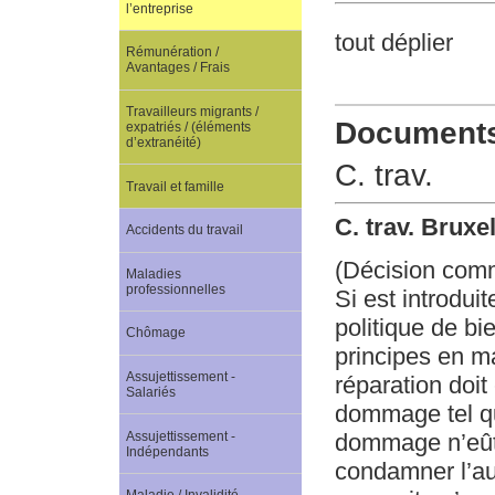
l’entreprise
tout déplier
Rémunération /
Avantages / Frais
Travailleurs migrants /
Documents 
expatriés / (éléments
d’extranéité)
C. trav.
Travail et famille
C. trav. Bruxe
Accidents du travail
(Décision com
Maladies
professionnelles
Si est introdu
politique de bi
Chômage
principes en m
Assujettissement -
réparation doit 
Salariés
dommage tel qu’
Assujettissement -
dommage n’eût p
Indépendants
condamner l’aut