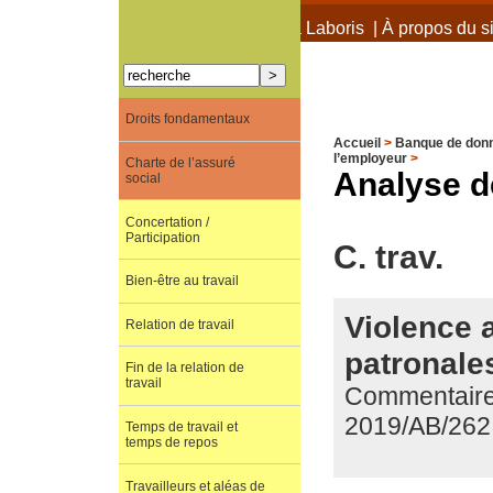
À propos de Terra Laboris
|
À propos du si
Droits fondamentaux
Accueil
>
Banque de don
l’employeur
>
Charte de l’assuré
Analyse d
social
Concertation /
Participation
C. trav.
Bien-être au travail
Violence a
Relation de travail
patronale
Fin de la relation de
travail
Commentaire d
2019/AB/262
Temps de travail et
temps de repos
Travailleurs et aléas de