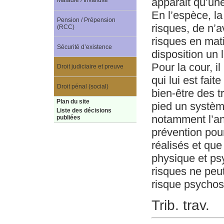
apparait qu’une
Maladie / Invalidité
En l’espèce, la
Pension / Prépension
risques, de n’a
(RCC)
risques en mat
Sécurité d’existence
disposition un l
Pour la cour, il
Droit judiciaire et preuve
qui lui est fait
Droit pénal (social)
bien-être des tr
Plan du site
pied un systèm
Liste des décisions
notamment l’an
publiées
prévention pour
réalisés et que
physique et psy
risques ne peut
risque psychos
Trib. trav.