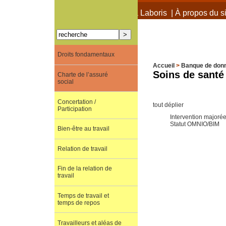
À propos de Terra Laboris
|
À propos du si
Droits fondamentaux
Accueil
>
Banque de don
Soins de santé
Charte de l’assuré
social
Concertation /
tout déplier
Participation
Intervention majoré
Statut OMNIO/BIM
Bien-être au travail
Relation de travail
Fin de la relation de
travail
Temps de travail et
temps de repos
Travailleurs et aléas de