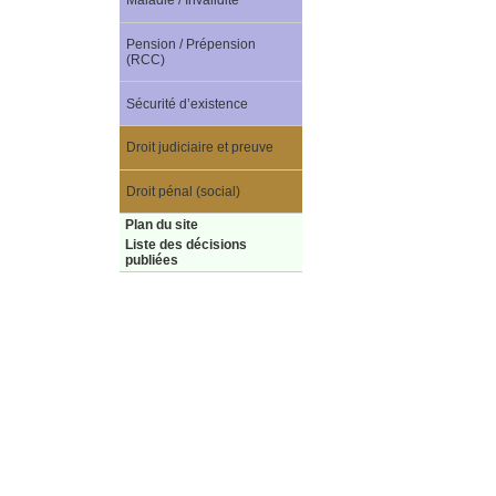
Maladie / Invalidité
Pension / Prépension
(RCC)
Sécurité d’existence
Droit judiciaire et preuve
Droit pénal (social)
Plan du site
Liste des décisions
publiées