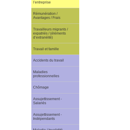
l’entreprise
Rémunération /
Avantages / Frais
Travailleurs migrants /
expatriés / (éléments
d’extranéité)
Travail et famille
Accidents du travail
Maladies
professionnelles
Chômage
Assujettissement -
Salariés
Assujettissement -
Indépendants