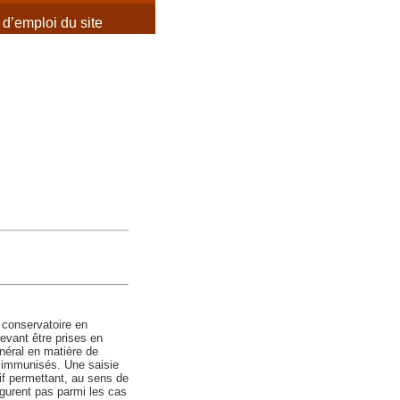
d’emploi du site
 conservatoire en
evant être prises en
néral en matière de
s immunisés. Une saisie
if permettant, au sens de
igurent pas parmi les cas