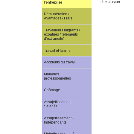
d’exclusion.
l’entreprise
Rémunération /
Avantages / Frais
Travailleurs migrants /
expatriés / (éléments
d’extranéité)
Travail et famille
Accidents du travail
Maladies
professionnelles
Chômage
Assujettissement -
Salariés
Assujettissement -
Indépendants