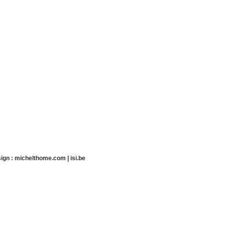
ign :
michelthome.com
|
isi.be