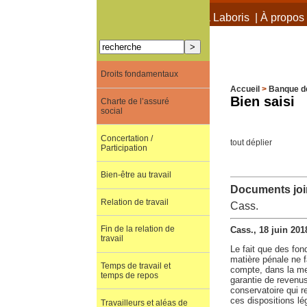
À propos de Terra Laboris
|
À propos 
Droits fondamentaux
Accueil
>
Banque d
Bien saisi
Charte de l’assuré
social
Concertation /
tout déplier
Participation
Bien-être au travail
Documents join
Relation de travail
Cass.
Fin de la relation de
Cass., 18 juin 201
travail
Le fait que des fon
matière pénale ne 
Temps de travail et
compte, dans la me
temps de repos
garantie de revenu
conservatoire qui r
ces dispositions lé
Travailleurs et aléas de