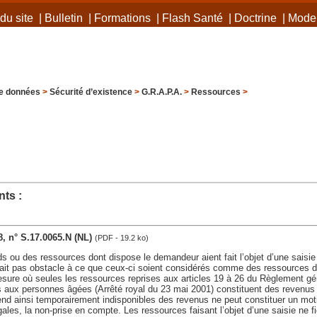
du site
|
Bulletin
|
Formations
|
Flash Santé
|
Doctrine
|
Mode 
e données
>
Sécurité d’existence
>
G.R.A.P.A.
>
Ressources
>
ts :
8, n° S.17.0065.N (NL)
(PDF - 19.2 ko)
ds ou des ressources dont dispose le demandeur aient fait l’objet d’une saisie
fait pas obstacle à ce que ceux-ci soient considérés comme des ressources d
sure où seules les ressources reprises aux articles 19 à 26 du Règlement gé
s aux personnes âgées (Arrêté royal du 23 mai 2001) constituent des revenu
end ainsi temporairement indisponibles des revenus ne peut constituer un mot
gales, la non-prise en compte. Les ressources faisant l’objet d’une saisie ne f