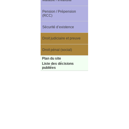
Maladie / Invalidité
Pension / Prépension
(RCC)
Sécurité d’existence
Droit judiciaire et preuve
Droit pénal (social)
Plan du site
Liste des décisions
publiées