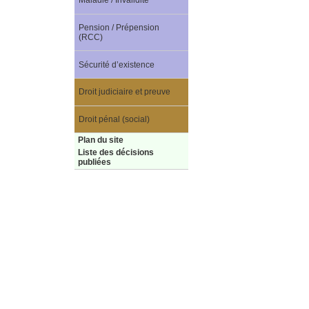
Maladie / Invalidité
Pension / Prépension
(RCC)
Sécurité d’existence
Droit judiciaire et preuve
Droit pénal (social)
Plan du site
Liste des décisions
publiées