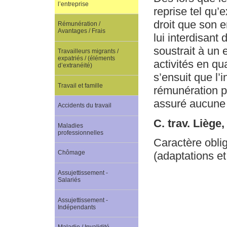
l’entreprise
reprise tel qu’
droit que son e
Rémunération /
Avantages / Frais
lui interdisant
soustrait à un 
Travailleurs migrants /
expatriés / (éléments
activités en qua
d’extranéité)
s’ensuit que l’
Travail et famille
rémunération po
assuré aucune 
Accidents du travail
C. trav. Liège
Maladies
professionnelles
Caractère oblig
Chômage
(adaptations 
Assujettissement -
Salariés
Assujettissement -
Indépendants