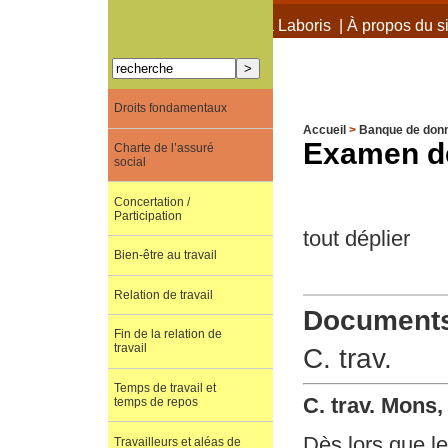
À propos de Terra Laboris
|
À propos du si
Droits fondamentaux
Accueil
>
Banque de don
Examen de
Charte de l’assuré
social
Concertation /
Participation
tout déplier
Bien-être au travail
Relation de travail
Documents 
Fin de la relation de
travail
C. trav.
Temps de travail et
C. trav. Mons
temps de repos
Dès lors que l
Travailleurs et aléas de