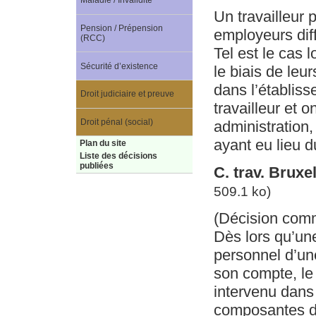
Maladie / Invalidité
Un travailleur 
Pension / Prépension
employeurs diff
(RCC)
Tel est le cas 
Sécurité d’existence
le biais de le
dans l’établiss
Droit judiciaire et preuve
travailleur et 
Droit pénal (social)
administration,
ayant eu lieu d
Plan du site
Liste des décisions
publiées
C. trav. Bruxel
509.1 ko)
(Décision com
Dès lors qu’un
personnel d’une
son compte, le
intervenu dans 
composantes de