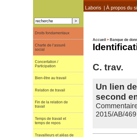
À propos de Terra Laboris
|
À propos du si
Droits fondamentaux
Accueil
>
Banque de don
Identifica
Charte de l’assuré
social
Concertation /
C. trav.
Participation
Bien-être au travail
Un lien de
Relation de travail
second e
Fin de la relation de
Commentaire 
travail
2015/AB/469
Temps de travail et
temps de repos
Travailleurs et aléas de