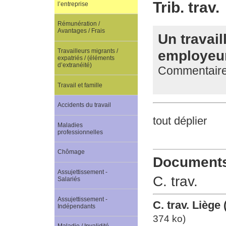
Trib. trav.
l’entreprise
Rémunération /
Avantages / Frais
Un travail
employeur
Travailleurs migrants /
expatriés / (éléments
d’extranéité)
Commentaire d
Travail et famille
Accidents du travail
tout déplier
Maladies
professionnelles
Chômage
Documents 
Assujettissement -
C. trav.
Salariés
Assujettissement -
C. trav. Liège
Indépendants
374 ko)