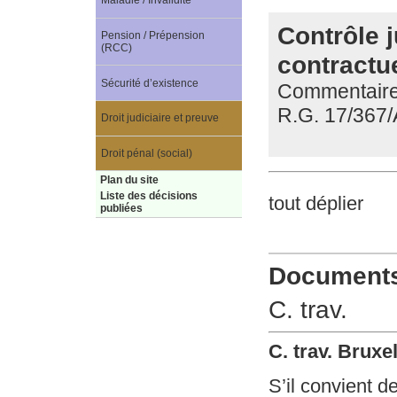
Maladie / Invalidité
Contrôle j
Pension / Prépension
(RCC)
contractu
Sécurité d’existence
Commentaire d
R.G. 17/367/
Droit judiciaire et preuve
Droit pénal (social)
Plan du site
Liste des décisions
tout déplier
publiées
Documents 
C. trav.
C. trav. Brux
S’il convient d