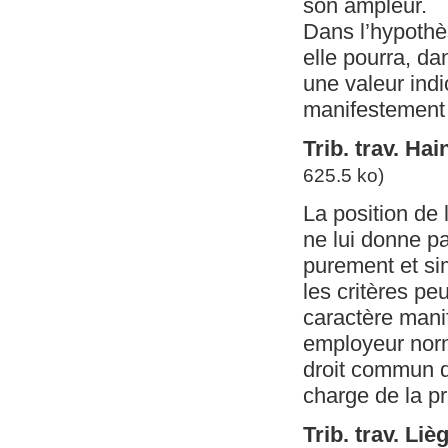
son ampleur.
Dans l’hypothès
elle pourra, d
une valeur ind
manifestement 
Trib. trav. Ha
625.5 ko)
La position de 
ne lui donne pa
purement et si
les critères peu
caractère mani
employeur norma
droit commun d
charge de la p
Trib. trav. Liè