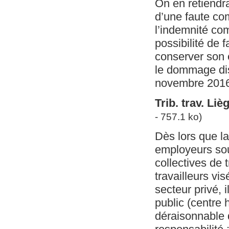
On en retiendra
d’une faute co
l’indemnité com
possibilité de 
conserver son e
le dommage dist
novembre 2016,
Trib. trav. Li
- 757.1 ko)
Dès lors que la
employeurs sou
collectives de 
travailleurs vis
secteur privé, 
public (centre h
déraisonnable 