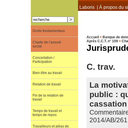
À propos de Terra Laboris
|
À propos du si
Droits fondamentaux
Accueil
>
Banque de don
Après C.C.T. n° 109
>
Cha
Charte de l’assuré
Jurisprud
social
Concertation /
Participation
C. trav.
Bien-être au travail
La motiva
Relation de travail
public : q
Fin de la relation de
travail
cassation
Commentaire 
Temps de travail et
temps de repos
2014/AB/261
Travailleurs et aléas de