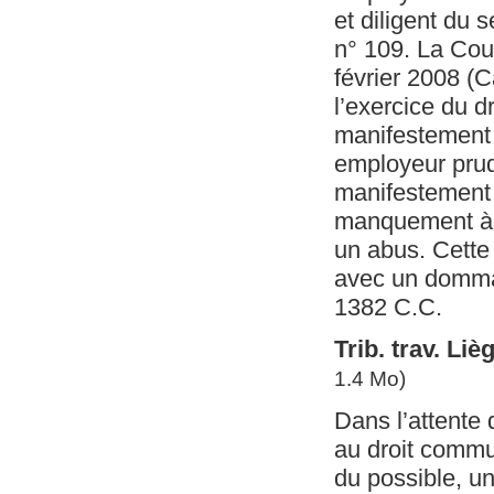
et diligent du 
n° 109. La Cour
février 2008 (C
l’exercice du 
manifestement l
employeur prude
manifestement 
manquement à la
un abus. Cette 
avec un dommage
1382 C.C.
Trib. trav. Liè
1.4 Mo)
Dans l’attente d
au droit commun
du possible, une