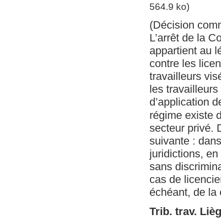
564.9 ko)
(Décision com
L’arrêt de la C
appartient au l
contre les lic
travailleurs vis
les travailleu
d’application 
régime existe d
secteur privé. 
suivante : dans 
juridictions, e
sans discrimina
cas de licenci
échéant, de la 
Trib. trav. Liè