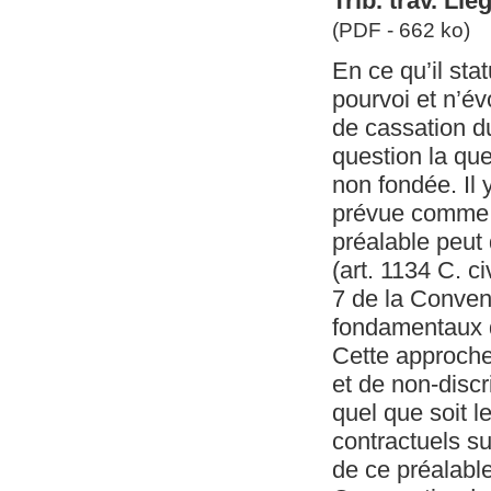
Trib. trav. Li
(PDF - 662 ko)
En ce qu’il st
pourvoi et n’év
de cassation d
question la que
non fondée. Il y
prévue comme te
préalable peut 
(art. 1134 C. ci
7 de la Convent
fondamentaux d
Cette approche 
et de non-discr
quel que soit le
contractuels su
de ce préalable