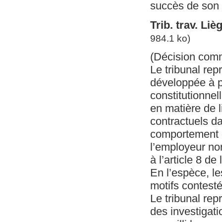
succès de son a
Trib. trav. Liè
984.1 ko)
(Décision com
Le tribunal rep
développée à p
constitutionnel
en matière de l
contractuels da
comportement d
l’employeur nor
à l’article 8 de
En l’espèce, le
motifs contesté
Le tribunal re
des investigat