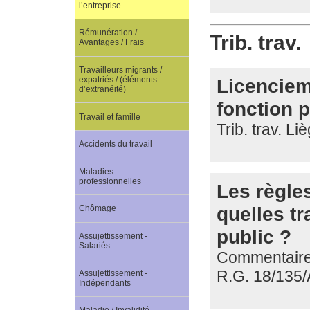
l’entreprise
Rémunération /
Trib. trav.
Avantages / Frais
Travailleurs migrants /
Licencieme
expatriés / (éléments
d’extranéité)
fonction p
Travail et famille
Trib. trav. Li
Accidents du travail
Maladies
professionnelles
Les règles
quelles t
Chômage
public ?
Assujettissement -
Salariés
Commentaire d
R.G. 18/135/
Assujettissement -
Indépendants