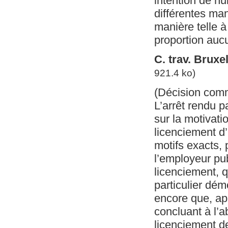
intention de n
différentes man
manière telle à
proportion aucu
C. trav. Brux
921.4 ko)
(Décision com
L’arrêt rendu p
sur la motivati
licenciement d’
motifs exacts, 
l’employeur pu
licenciement, q
particulier dém
encore que, apr
concluant à l’a
licenciement de