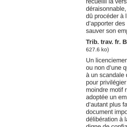
recueilli la ver
déraisonnable,
dû procéder à l
d’apporter des 
sauver son emp
Trib. trav. fr
627.6 ko)
Un licenciemen
ou non d’une q
à un scandale q
pour privilégi
moindre motif r
adoptée un emp
d’autant plus f
document impor
délibération à 
digne de confia