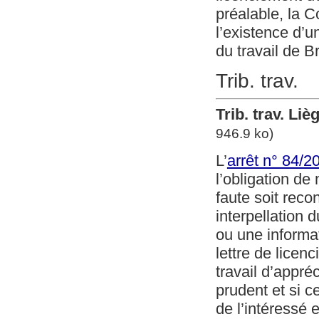
préalable, la C
l’existence d’u
du travail de B
Trib. trav.
Trib. trav. Liè
946.9 ko)
L’
arrêt n° 84/2
l’obligation de
faute soit reco
interpellation d
ou une informa
lettre de licenc
travail d’appr
prudent et si c
de l’intéressé