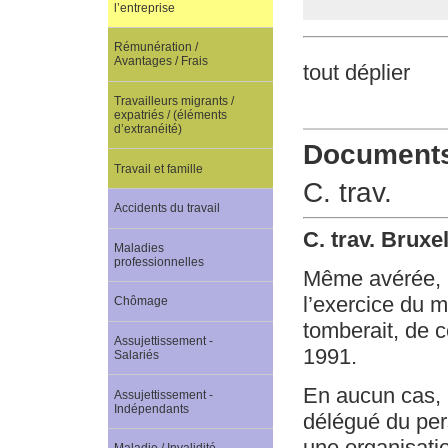
l’entreprise
Rémunération /
Avantages / Frais
tout déplier
Travailleurs migrants /
expatriés / (éléments
d’extranéité)
Documents 
Travail et famille
C. trav.
Accidents du travail
C. trav. Bruxe
Maladies
professionnelles
Même avérée, u
l’exercice du ma
Chômage
tomberait, de ce
Assujettissement -
1991.
Salariés
En aucun cas, 
Assujettissement -
Indépendants
délégué du pers
une organisatio