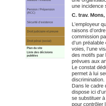
Maladie / Invalidité
une incidence s
Pension / Prépension
(RCC)
C. trav. Mons
Sécurité d’existence
L’employeur qu
raisons d’ordre
Droit judiciaire et preuve
commission parit
Droit pénal (social)
d’un préalable 
voies, l’une vi
Plan du site
Liste des décisions
des motifs par 
publiées
prévues aux art
Le constat dédu
permet à lui se
discrimination.
Dans le cadre 
dispose ici d’un
se substituer à
pour contrôler 