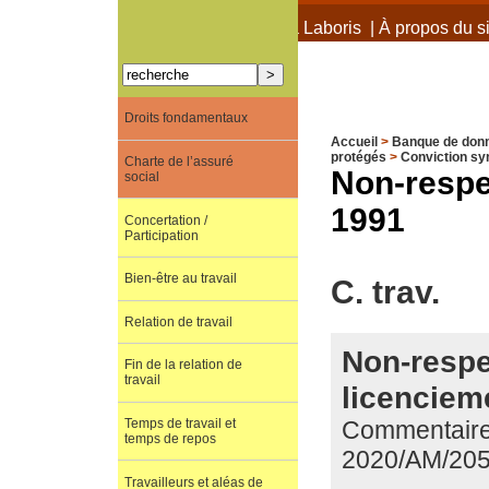
À propos de Terra Laboris
|
À propos du si
Droits fondamentaux
Accueil
>
Banque de don
protégés
>
Conviction sy
Charte de l’assuré
Non-respec
social
1991
Concertation /
Participation
Bien-être au travail
C. trav.
Relation de travail
Non-respec
Fin de la relation de
travail
licenciem
Commentaire 
Temps de travail et
temps de repos
2020/AM/20
Travailleurs et aléas de