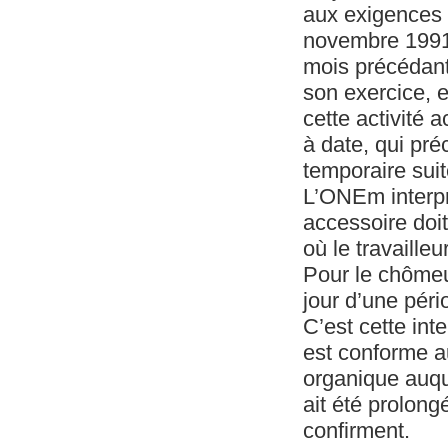
aux exigences c
novembre 1991 q
mois précédant
son exercice, 
cette activité 
à date, qui pré
temporaire sui
L’ONEm interpr
accessoire doit
où le travaille
Pour le chômeur
jour d’une pér
C’est cette int
est conforme au
organique auque
ait été prolong
confirment.