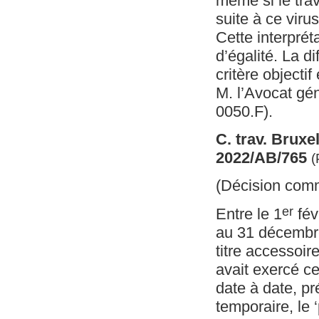
même si le tra
suite à ce virus
Cette interprét
d’égalité. La d
critère objecti
M. l’Avocat gé
0050.F).
C. trav. Bruxel
2022/AB/765
(
(Décision com
er
Entre le 1
fév
au 31 décembre
titre accessoire
avait exercé ce
date à date, p
temporaire, le 