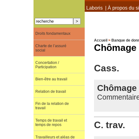
À propos de Terra Laboris
|
À propos du si
Droits fondamentaux
Accueil
>
Banque de don
Chômage 
Charte de l’assuré
social
Concertation /
Cass.
Participation
Bien-être au travail
Chômage C
Relation de travail
Commentaire 
Fin de la relation de
travail
Temps de travail et
C. trav.
temps de repos
Travailleurs et aléas de