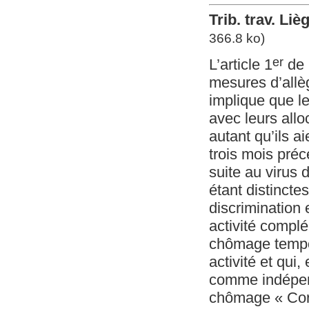
Trib. trav. Li
366.8 ko)
er
L’article 1
de 
mesures d’allè
implique que l
avec leurs all
autant qu’ils a
trois mois pré
suite au virus 
étant distincte
discrimination 
activité compl
chômage tempora
activité et qui
comme indépend
chômage « Cor