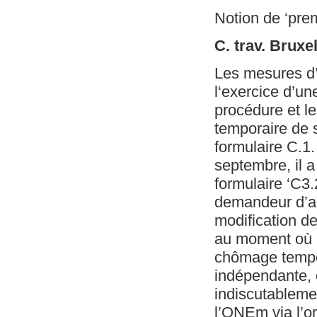
Notion de ‘premi
C. trav. Bruxel
Les mesures d’
l‘exercice d’un
procédure et l
temporaire de s
formulaire C.1.
septembre, il a
formulaire ‘C3.
demandeur d’al
modification d
au moment où l
chômage tempora
indépendante, c
indiscutableme
l’ONEm via l’o