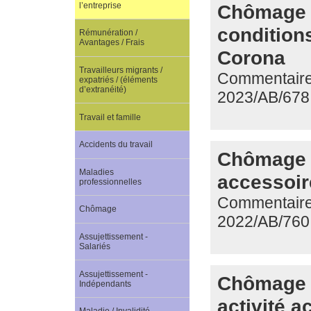
Chômage t
l’entreprise
condition
Rémunération /
Avantages / Frais
Corona
Travailleurs migrants /
Commentaire d
expatriés / (éléments
d’extranéité)
2023/AB/678
Travail et famille
Accidents du travail
Chômage : 
Maladies
accessoir
professionnelles
Commentaire 
Chômage
2022/AB/760
Assujettissement -
Salariés
Assujettissement -
Chômage t
Indépendants
activité 