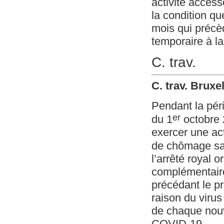
activité acces
la condition qu
mois qui précè
temporaire à la
C. trav.
C. trav. Bruxe
Pendant la pér
er
du 1
octobre 
exercer une ac
de chômage sans
l’arrêté royal o
complémentaire
précédant le p
raison du viru
de chaque nouv
COVID-19.