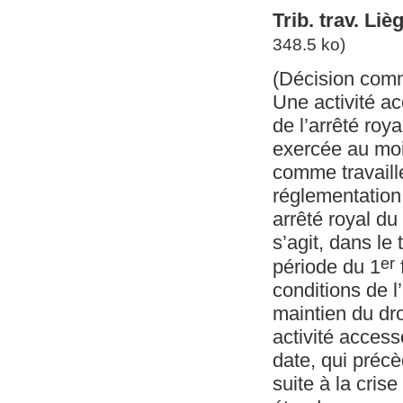
Trib. trav. Liè
348.5 ko)
(Décision com
Une activité ac
de l’arrêté roya
exercée au moi
comme travaill
réglementation 
arrêté royal du
s’agit, dans le
er
période du 1
conditions de l
maintien du dro
activité access
date, qui précè
suite à la cris