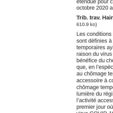
étendue pour co
octobre 2020 a
Trib. trav. Hai
610.9 ko)
Les conditions
sont définies à 
temporaires aya
raison du virus
bénéfice du chô
que, en l’espèc
au chômage temp
accessoire à c
chômage tempor
lumière du rég
l’activité acce
premier jour où