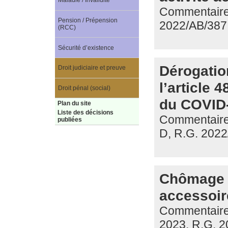
Maladie / Invalidité
Commentaire 
Pension / Prépension
2022/AB/387
(RCC)
Sécurité d’existence
Dérogatio
Droit judiciaire et preuve
l’article 
Droit pénal (social)
du COVID
Plan du site
Liste des décisions
Commentaire d
publiées
D, R.G. 2022
Chômage t
accessoir
Commentaire d
2023, R.G. 