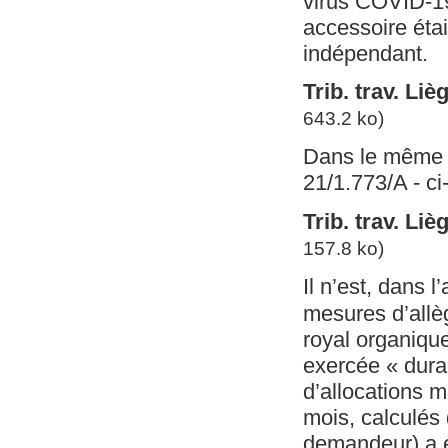
virus COVID-19 
accessoire étai
indépendant.
Trib. trav. Liè
643.2 ko)
Dans le même se
21/1.773/A - ci
Trib. trav. Li
157.8 ko)
Il n’est, dans 
mesures d’allèg
royal organique
exercée « dura
d’allocations m
mois, calculés 
demandeur) a é