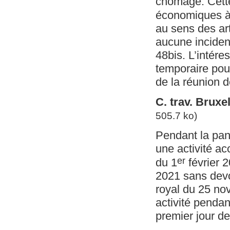
chômage. Cette
économiques à 
au sens des art
aucune incidenc
48bis. L’intér
temporaire pou
de la réunion d
C. trav. Brux
505.7 ko)
Pendant la pan
une activité a
er
du 1
février 
2021 sans devoi
royal du 25 nov
activité pendan
premier jour 