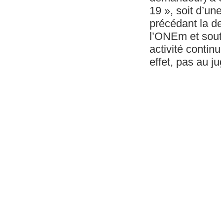
19 », soit d’un
précédant la d
l’ONEm et soute
activité contin
effet, pas au ju