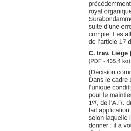
précédemment, l
royal organique
Surabondamment
suite d’une err
compte. Les al
de l’article 17 
C. trav. Liège
(PDF - 435.4 ko)
(Décision com
Dans le cadre 
l’unique condit
pour le maintie
er
1
, de l’A.R. 
fait application
selon laquelle i
donner : il a v