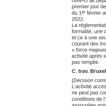
celle-ci ait dé
premier jour d
er
du 1
février a
2022.
La réglementat
formalité, une 
et ce à une seu
courant des tr
« force majeur
activité après 
pas remplie.
C. trav. Bruxe
(Décision com
L’activité acc
ne peut pas co
conditions de l’
assouplies mais