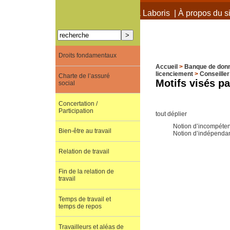
À propos de Terra Laboris
|
À propos du si
Droits fondamentaux
Accueil
>
Banque de don
licenciement
>
Conseiller
Charte de l’assuré
Motifs visés par
social
Concertation /
Participation
tout déplier
Notion d’incompéte
Bien-être au travail
Notion d’indépenda
Relation de travail
Fin de la relation de
travail
Temps de travail et
temps de repos
Travailleurs et aléas de