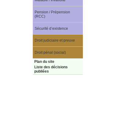
Maladie / Invalidité
Pension / Prépension
(RCC)
Sécurité d’existence
Droit judiciaire et preuve
Droit pénal (social)
Plan du site
Liste des décisions
publiées