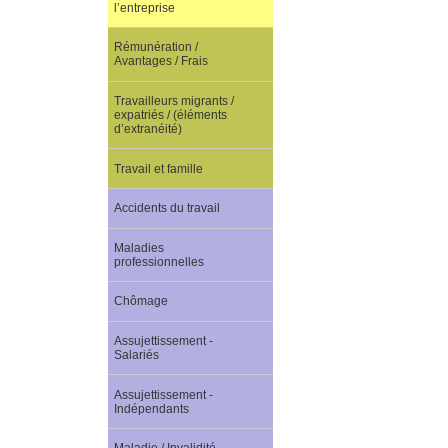
l’entreprise
Rémunération /
Avantages / Frais
Travailleurs migrants /
expatriés / (éléments
d’extranéité)
Travail et famille
Accidents du travail
Maladies
professionnelles
Chômage
Assujettissement -
Salariés
Assujettissement -
Indépendants