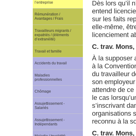
Dès lors qu’il 
l’entreprise
entend licencie
Rémunération /
sur les faits r
Avantages / Frais
elle-même, êtr
Travailleurs migrants /
licenciement ab
expatriés / (éléments
d’extranéité)
C. trav. Mons
Travail et famille
À la supposer a
Accidents du travail
à la Convention
du travailleur 
Maladies
professionnelles
son employeur 
attendre de ce d
Chômage
le cas lorsqu’u
Assujettissement -
s’inscrivant da
Salariés
organisations s
reconnu à la so
Assujettissement -
Indépendants
C. trav. Mons