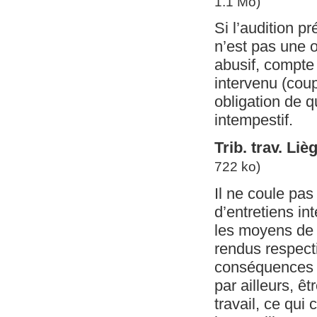
1.1 Mo)
Si l’audition p
n’est pas une 
abusif, compte 
intervenu (cou
obligation de q
intempestif.
Trib. trav. Li
722 ko)
Il ne coule pas
d’entretiens in
les moyens de 
rendus respecti
conséquences l
par ailleurs, ê
travail, ce qui