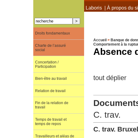
À propos de Terra Laboris
|
À propos du si
Droits fondamentaux
Accueil
>
Banque de don
Comportement à la ruptu
Charte de l’assuré
Absence d
social
Concertation /
Participation
tout déplier
Bien-être au travail
Relation de travail
Documents 
Fin de la relation de
travail
C. trav.
Temps de travail et
temps de repos
C. trav. Bruxe
Travailleurs et aléas de