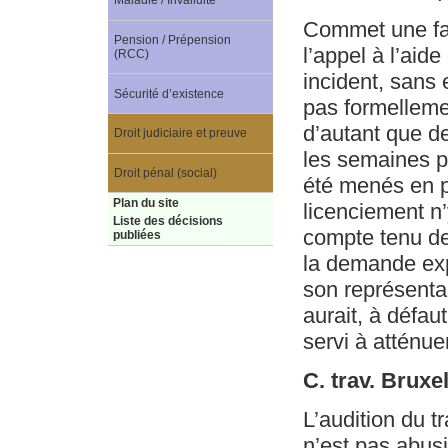
Maladie / Invalidité
Commet une fau
Pension / Prépension
l’appel à l’aide
(RCC)
incident, sans 
Sécurité d’existence
pas formellemen
d’autant que de
Droit judiciaire et preuve
les semaines p
Droit pénal (social)
été menés en p
Plan du site
licenciement n’
Liste des décisions
compte tenu de
publiées
la demande exp
son représentan
aurait, à défau
servi à atténue
C. trav. Bruxe
L’audition du tr
n’est pas abusi