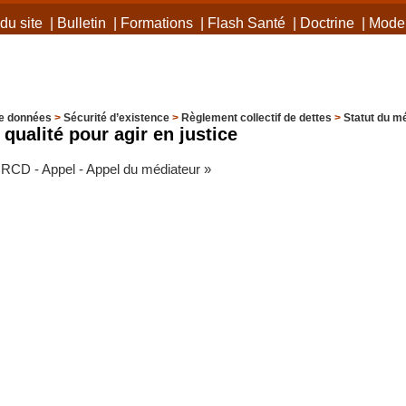
du site
|
Bulletin
|
Formations
|
Flash Santé
|
Doctrine
|
Mode 
e données
>
Sécurité d’existence
>
Règlement collectif de dettes
>
Statut du m
qualité pour agir en justice
«
RCD - Appel - Appel du médiateur
»