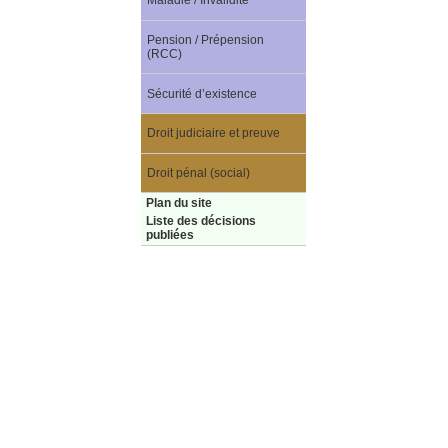
Maladie / Invalidité
Pension / Prépension
(RCC)
Sécurité d’existence
Droit judiciaire et preuve
Droit pénal (social)
Plan du site
Liste des décisions
publiées