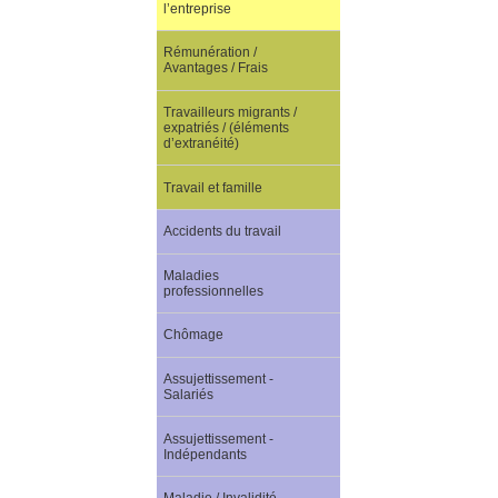
l’entreprise
Rémunération /
Avantages / Frais
Travailleurs migrants /
expatriés / (éléments
d’extranéité)
Travail et famille
Accidents du travail
Maladies
professionnelles
Chômage
Assujettissement -
Salariés
Assujettissement -
Indépendants