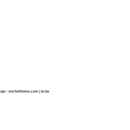
ign :
michelthome.com
|
isi.be