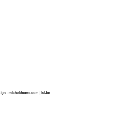
ign :
michelthome.com
|
isi.be