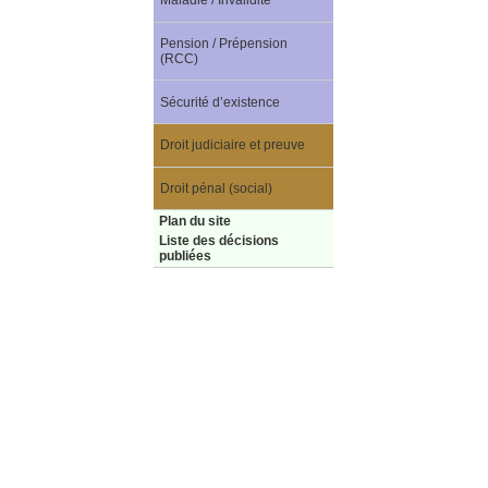
Maladie / Invalidité
Pension / Prépension
(RCC)
Sécurité d’existence
Droit judiciaire et preuve
Droit pénal (social)
Plan du site
Liste des décisions
publiées