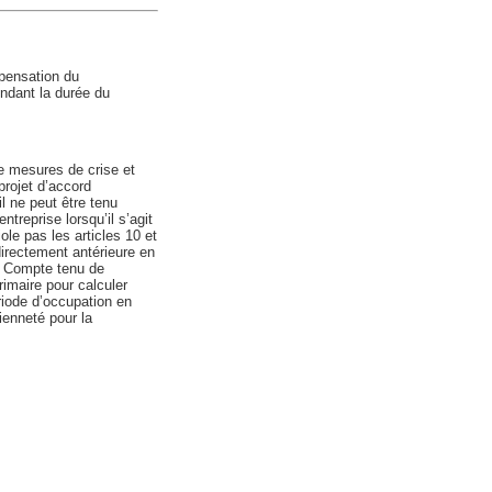
pensation du
endant la durée du
de mesures de crise et
projet d’accord
il ne peut être tenu
treprise lorsqu’il s’agit
ole pas les articles 10 et
 directement antérieure en
e. Compte tenu de
rimaire pour calculer
riode d’occupation en
cienneté pour la