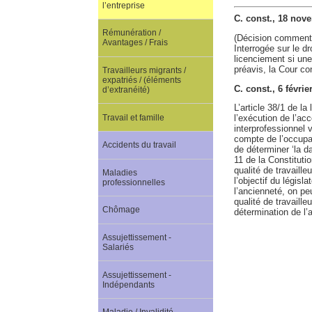
l’entreprise
C. const., 18 nov
Rémunération /
(Décision comment
Avantages / Frais
Interrogée sur le dr
licenciement si une
préavis, la Cour co
Travailleurs migrants /
expatriés / (éléments
C. const., 6 févri
d’extranéité)
L’article 38/1 de la 
Travail et famille
l’exécution de l’ac
interprofessionnel v
compte de l’occupat
Accidents du travail
de déterminer ‘la d
11 de la Constitutio
qualité de travaill
Maladies
l’objectif du législ
professionnelles
l’ancienneté, on pe
qualité de travaille
Chômage
détermination de l’a
Assujettissement -
Salariés
Assujettissement -
Indépendants