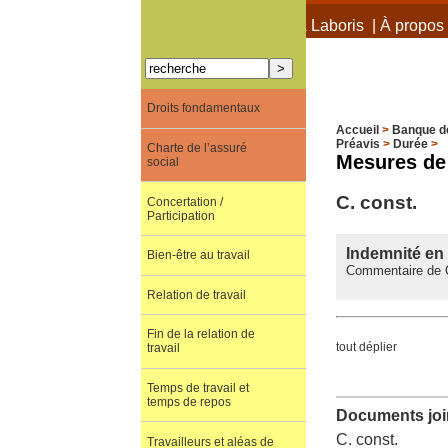
À propos de Terra Laboris
|
À propos 
Droits fondamentaux
Accueil
>
Banque d
Préavis
>
Durée
>
Charte de l’assuré
Mesures de 
social
C. const.
Concertation /
Participation
Indemnité en
Bien-être au travail
Commentaire de C
Relation de travail
Fin de la relation de
tout déplier
travail
Temps de travail et
temps de repos
Documents join
C. const.
Travailleurs et aléas de