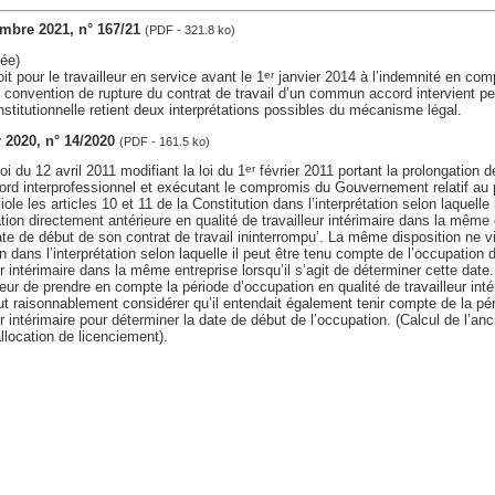
embre 2021, n° 167/21
(PDF - 321.8 ko)
ée)
oit pour le travailleur en service avant le 1
janvier 2014 à l’indemnité en com
er
 convention de rupture du contrat de travail d’un commun accord intervient p
nstitutionnelle retient deux interprétations possibles du mécanisme légal.
er 2020, n° 14/2020
(PDF - 161.5 ko)
loi du 12 avril 2011 modifiant la loi du 1
février 2011 portant la prolongation 
er
cord interprofessionnel et exécutant le compromis du Gouvernement relatif au 
iole les articles 10 et 11 de la Constitution dans l’interprétation selon laquelle 
ion directement antérieure en qualité de travailleur intérimaire dans la même en
ate de début de son contrat de travail ininterrompu’. La même disposition ne vi
n dans l’interprétation selon laquelle il peut être tenu compte de l’occupation
eur intérimaire dans la même entreprise lorsqu’il s’agit de déterminer cette dat
ateur de prendre en compte la période d’occupation en qualité de travailleur inté
ut raisonnablement considérer qu’il entendait également tenir compte de la pé
ur intérimaire pour déterminer la date de début de l’occupation. (Calcul de l’an
llocation de licenciement).