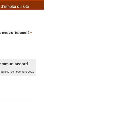
d’emploi du site
 préavis / indemnité
>
 commun accord
 ligne le 29 novembre 2021