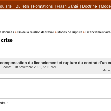
du site
|
Bulletin
|
Formations
|
Flash Santé
|
Doctrine
|
Mode 
e données
>
Fin de la relation de travail
>
Modes de rupture
>
Licenciement avec
crise
 compensation du licenciement et rupture du contrat d’un
. const., 18 novembre 2021, n° 167/21
Mis en
ts :