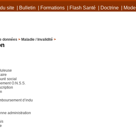
du site
|
Bulletin
|
Formations
|
Flash Santé
|
Doctrine
|
Mode 
e données
>
Maladie / Invalidité
>
on
uduleuse
iaire
uré social
sement O.N.S.S.
cription
on
remboursement d’indu
onne administration
ais
re