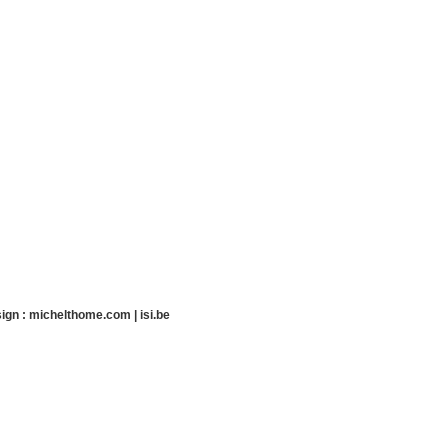
ign :
michelthome.com
|
isi.be