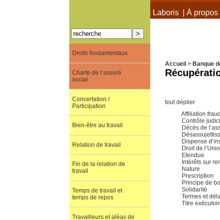
À propos de Terra Laboris
|
À propos 
Droits fondamentaux
Accueil
>
Banque d
Récupérati
Charte de l’assuré
social
Concertation /
tout déplier
Participation
Affiliation fra
Contrôle judic
Bien-être au travail
Décès de l’ass
Désassujettis
Dispense d’ins
Relation de travail
Droit de l’Uni
Etendue
Intérêts sur 
Fin de la relation de
Nature
travail
Prescription
Principe de b
Solidarité
Temps de travail et
Termes et dél
temps de repos
Titre exécutoi
Travailleurs et aléas de