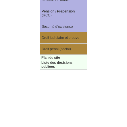
Maladie / Invalidité
Pension / Prépension
(RCC)
Sécurité d’existence
Droit judiciaire et preuve
Droit pénal (social)
Plan du site
Liste des décisions
publiées