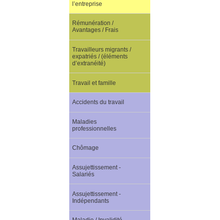
l’entreprise
Rémunération /
Avantages / Frais
Travailleurs migrants /
expatriés / (éléments
d’extranéité)
Travail et famille
Accidents du travail
Maladies
professionnelles
Chômage
Assujettissement -
Salariés
Assujettissement -
Indépendants