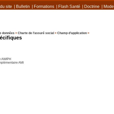
du site
|
Bulletin
|
Formations
|
Flash Santé
|
Doctrine
|
Mode 
e données
>
Charte de l’assuré social
>
Champ d’application
>
écifiques
le AWIPH
mplémentaire AMI