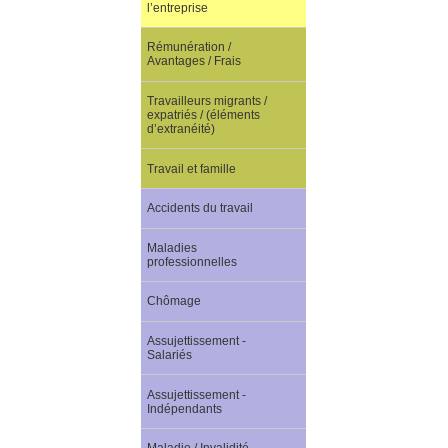
l’entreprise
Rémunération /
Avantages / Frais
Travailleurs migrants /
expatriés / (éléments
d’extranéité)
Travail et famille
Accidents du travail
Maladies
professionnelles
Chômage
Assujettissement -
Salariés
Assujettissement -
Indépendants