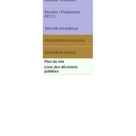
Maladie / Invalidité
Pension / Prépension
(RCC)
Sécurité d’existence
Droit judiciaire et preuve
Droit pénal (social)
Plan du site
Liste des décisions
publiées