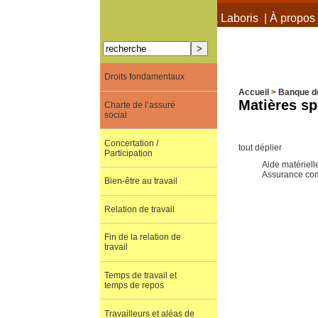
À propos de Terra Laboris
|
À propos 
Droits fondamentaux
Accueil
>
Banque d
Matières sp
Charte de l’assuré
social
Concertation /
tout déplier
Participation
Aide matériel
Assurance co
Bien-être au travail
Relation de travail
Fin de la relation de
travail
Temps de travail et
temps de repos
Travailleurs et aléas de