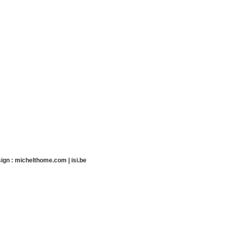
ign :
michelthome.com
|
isi.be