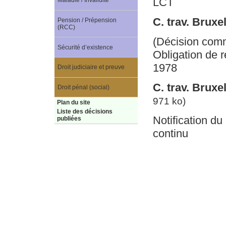
LCT
Maladie / Invalidité
C. trav. Bruxe
Pension / Prépension
(RCC)
(Décision com
Sécurité d’existence
Obligation de re
1978
Droit judiciaire et preuve
C. trav. Brux
Droit pénal (social)
971 ko)
Plan du site
Liste des décisions
Notification d
publiées
continu