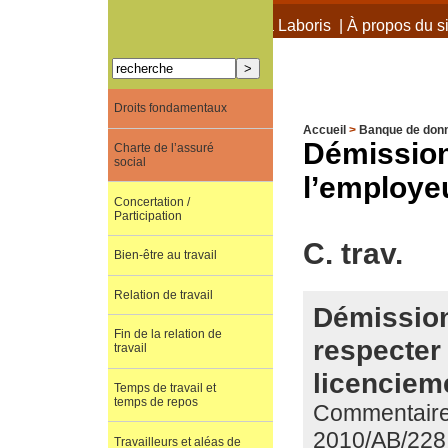
À propos de Terra Laboris
|
À propos du si
Droits fondamentaux
Accueil
>
Banque de don
Démission
Charte de l’assuré
social
l’employe
Concertation /
Participation
C. trav.
Bien-être au travail
Relation de travail
Démission
Fin de la relation de
respecter
travail
licenciem
Temps de travail et
temps de repos
Commentaire 
2010/AB/228
Travailleurs et aléas de