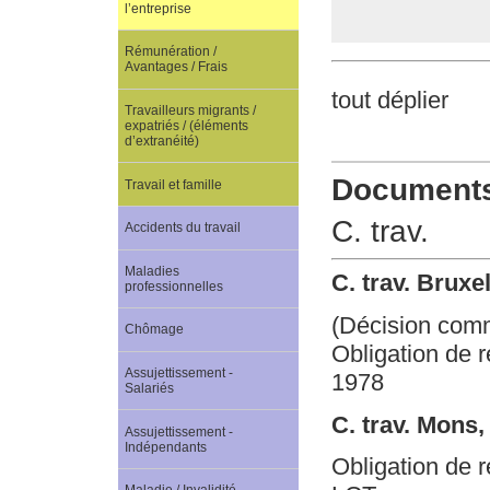
l’entreprise
Rémunération /
Avantages / Frais
tout déplier
Travailleurs migrants /
expatriés / (éléments
d’extranéité)
Documents 
Travail et famille
C. trav.
Accidents du travail
Maladies
C. trav. Brux
professionnelles
(Décision com
Chômage
Obligation de re
Assujettissement -
1978
Salariés
C. trav. Mons
Assujettissement -
Indépendants
Obligation de r