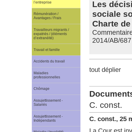
Les décisi
l’entreprise
sociale s
Rémunération /
Avantages / Frais
Charte de 
Travailleurs migrants /
Commentaire 
expatriés / (éléments
d’extranéité)
2014/AB/687
Travail et famille
Accidents du travail
tout déplier
Maladies
professionnelles
Chômage
Documents 
Assujettissement -
C. const.
Salariés
Assujettissement -
C. const., 25
Indépendants
La Cour est invi