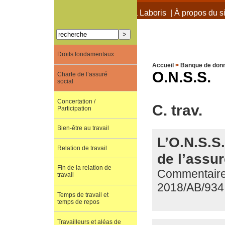
À propos de Terra Laboris
|
À propos du si
Droits fondamentaux
Accueil
>
Banque de don
O.N.S.S.
Charte de l’assuré
social
Concertation /
C. trav.
Participation
Bien-être au travail
L’O.N.S.S.
Relation de travail
de l’assur
Fin de la relation de
Commentaire 
travail
2018/AB/934
Temps de travail et
temps de repos
Travailleurs et aléas de