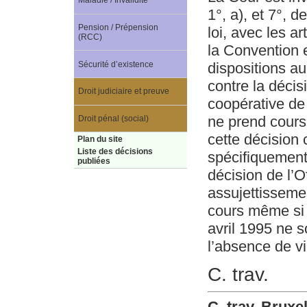
Maladie / Invalidité
1°, a), et 7°, d
Pension / Prépension
loi, avec les ar
(RCC)
la Convention 
Sécurité d’existence
dispositions au
contre la décis
Droit judiciaire et preuve
coopérative de 
ne prend cours, 
Droit pénal (social)
cette décision
Plan du site
Liste des décisions
spécifiquement,
publiées
décision de l’O
assujettissemen
cours même si c
avril 1995 ne s
l’absence de vi
C. trav.
C. trav. Brux