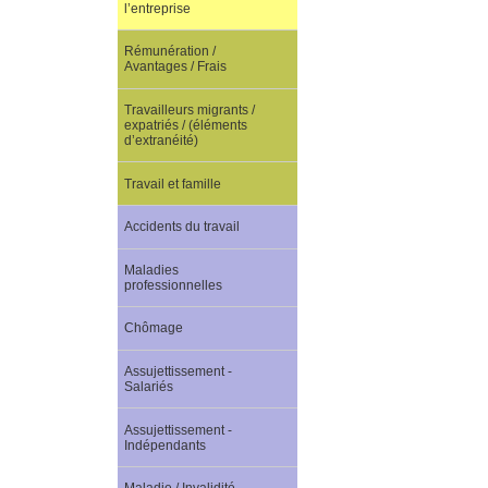
l’entreprise
Rémunération /
Avantages / Frais
Travailleurs migrants /
expatriés / (éléments
d’extranéité)
Travail et famille
Accidents du travail
Maladies
professionnelles
Chômage
Assujettissement -
Salariés
Assujettissement -
Indépendants