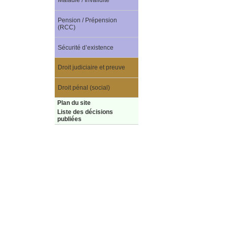
Maladie / Invalidité
Pension / Prépension
(RCC)
Sécurité d’existence
Droit judiciaire et preuve
Droit pénal (social)
Plan du site
Liste des décisions
publiées