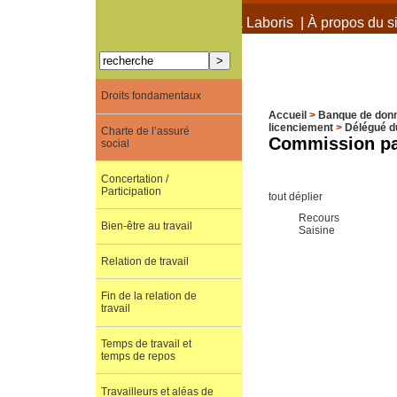
À propos de Terra Laboris
|
À propos du si
Droits fondamentaux
Accueil
>
Banque de don
licenciement
>
Délégué du
Charte de l’assuré
Commission par
social
Concertation /
Participation
tout déplier
Recours
Bien-être au travail
Saisine
Relation de travail
Fin de la relation de
travail
Temps de travail et
temps de repos
Travailleurs et aléas de