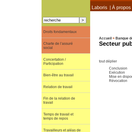
À propos de Terra Laboris
|
À propos 
Droits fondamentaux
Accueil
>
Banque d
Secteur pub
Charte de l’assuré
social
Concertation /
tout déplier
Participation
Conclusion
Exécution
Bien-être au travail
Mise en dispon
Révocation
Relation de travail
Fin de la relation de
travail
Temps de travail et
temps de repos
Travailleurs et aléas de