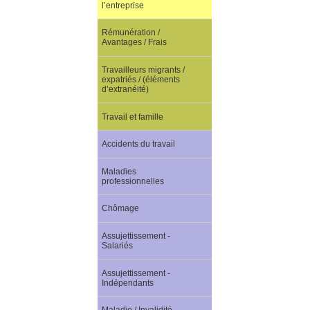
l’entreprise
Rémunération /
Avantages / Frais
Travailleurs migrants /
expatriés / (éléments
d’extranéité)
Travail et famille
Accidents du travail
Maladies
professionnelles
Chômage
Assujettissement -
Salariés
Assujettissement -
Indépendants