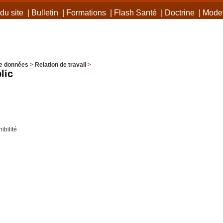
du site
|
Bulletin
|
Formations
|
Flash Santé
|
Doctrine
|
Mode 
e données
>
Relation de travail
>
lic
ibilité