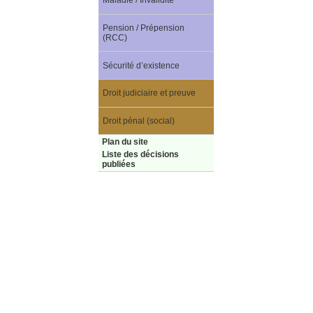
Maladie / Invalidité
Pension / Prépension
(RCC)
Sécurité d’existence
Droit judiciaire et preuve
Droit pénal (social)
Plan du site
Liste des décisions
publiées