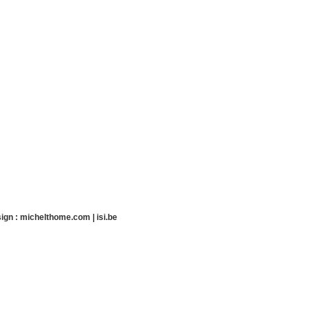
ign :
michelthome.com
|
isi.be