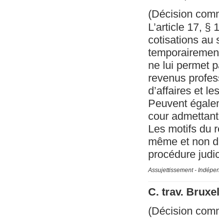
(Décision com
L’article 17, § 
cotisations au 
temporairement 
ne lui permet p
revenus profess
d’affaires et le
Peuvent égalem
cour admettant 
Les motifs du r
même et non da
procédure judic
Assujettissement - Indépe
C. trav. Bruxe
(Décision com