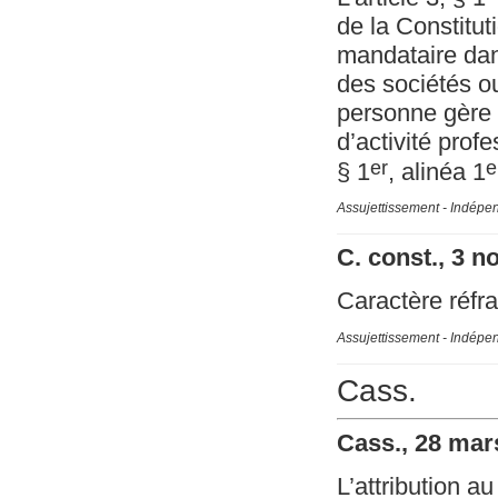
de la Constitu
mandataire dans
des sociétés ou
personne gère e
d’activité prof
er
e
§ 1
, alinéa 1
Assujettissement - Indépe
C. const., 3 
Caractère réfr
Assujettissement - Indépe
Cass.
Cass., 28 mar
L’attribution au