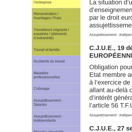
La situation d’
l’entreprise
d’enseignement
Rémunération /
par le droit e
Avantages / Frais
assujettissemen
Travailleurs migrants /
expatriés / (éléments
Assujettissement - Indépe
d’extranéité)
C.J.U.E., 19 
Travail et famille
EUROPÉENNE
Accidents du travail
Obligation pour
Maladies
Etat membre au
professionnelles
à l’exercice de
allant au-delà 
Chômage
d’intérêt génér
Assujettissement -
l’article 56 T.F
Salariés
Assujettissement - Indépe
Assujettissement -
Indépendants
C.J.U.E., 27 