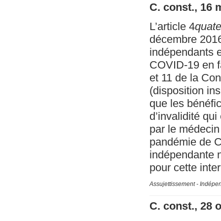
C. const., 16
L’article 4
quate
décembre 2016 i
indépendants e
COVID-19 en fav
et 11 de la Cons
(disposition in
que les bénéfic
d’invalidité qu
par le médecin 
pandémie de CO
indépendante n
pour cette inter
Assujettissement - Indépe
C. const., 28 