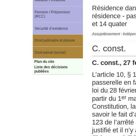
Maladie / Invalidité
Résidence dans 
Pension / Prépension
résidence - pa
(RCC)
et 14 quater
Sécurité d’existence
Assujettissement - Indépe
Droit judiciaire et preuve
C. const.
Droit pénal (social)
C. const., 27 
Plan du site
Liste des décisions
publiées
L’article 10, § 
passerelle en f
loi du 28 févri
er
partir du 1
mar
Constitution, la
savoir le fait 
123 de l’arrêté 
justifié et il n