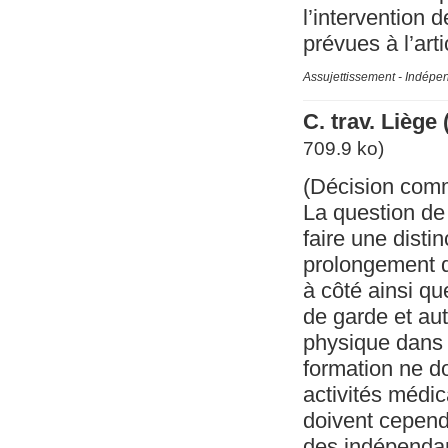
l’intervention d
prévues à l’art
Assujettissement - Indépe
C. trav. Liège
709.9 ko)
(Décision com
La question de
faire une disti
prolongement d
à côté ainsi q
de garde et au
physique dans 
formation ne d
activités médic
doivent cepen
des indépendant