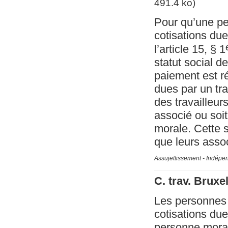
491.4 ko)
Pour qu’une pe
cotisations du
l’article 15, § 1
statut social d
paiement est ré
dues par un tra
des travailleur
associé ou soi
morale. Cette 
que leurs asso
Assujettissement - Indépe
C. trav. Bruxe
Les personnes 
cotisations du
personne morale 