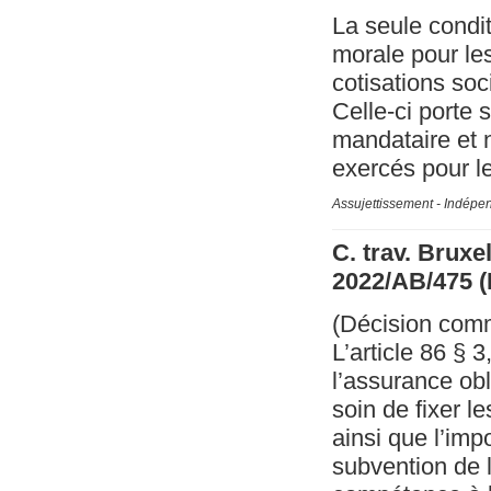
La seule condit
morale pour les
cotisations so
Celle-ci porte 
mandataire et 
exercés pour l
Assujettissement - Indépe
C. trav. Bruxe
2022/AB/475 
(Décision com
L’article 86 § 3
l’assurance obl
soin de fixer l
ainsi que l’im
subvention de l