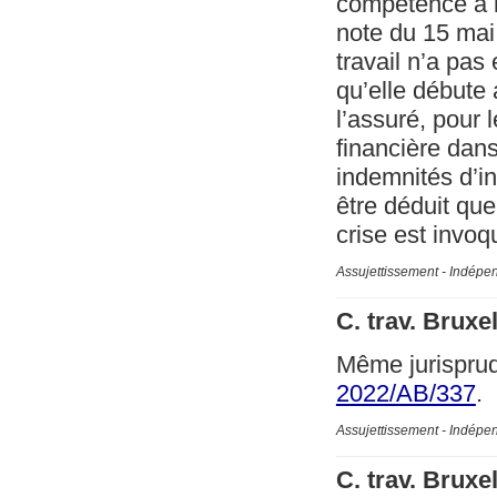
compétence à l
note du 15 mai 
travail n’a pa
qu’elle débute 
l’assuré, pour 
financière dans
indemnités d’i
être déduit que
crise est invoq
Assujettissement - Indépe
C. trav. Bruxe
Même jurispru
2022/AB/337
.
Assujettissement - Indépe
C. trav. Bruxe