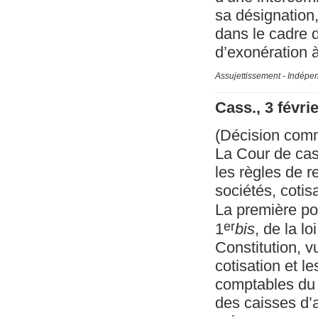
sa désignation
dans le cadre d
d’exonération à
Assujettissement - Indépe
Cass., 3 févri
(Décision com
La Cour de cas
les règles de 
sociétés, cotis
La première por
er
1
bis
, de la l
Constitution, v
cotisation et l
comptables du T
des caisses d’a