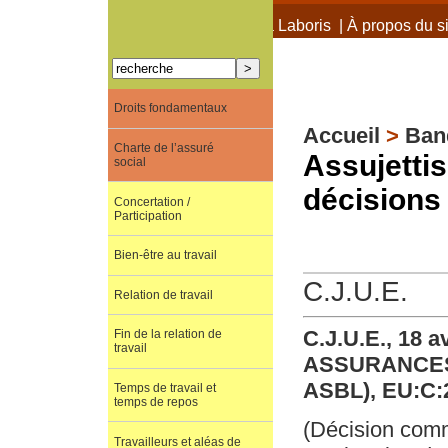
À propos de Terra Laboris
|
À propos du si
Droits fondamentaux
Accueil
>
Ban
Charte de l’assuré
Assujetti
social
décisions
Concertation /
Participation
Bien-être au travail
C.J.U.E.
Relation de travail
C.J.U.E., 18 a
Fin de la relation de
travail
ASSURANCES
ASBL), EU:C:
Temps de travail et
temps de repos
(Décision com
Travailleurs et aléas de