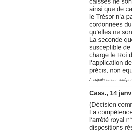
caisses ne son
ainsi que de c
le Trésor n’a pa
cordonnées du 1
qu’elles ne so
La seconde ques
susceptible de 
charge le Roi d
l’application d
précis, non équ
Assujettissement - Indépe
Cass., 14 janv
(Décision com
La compétence d
l’arrêté royal 
dispositions r