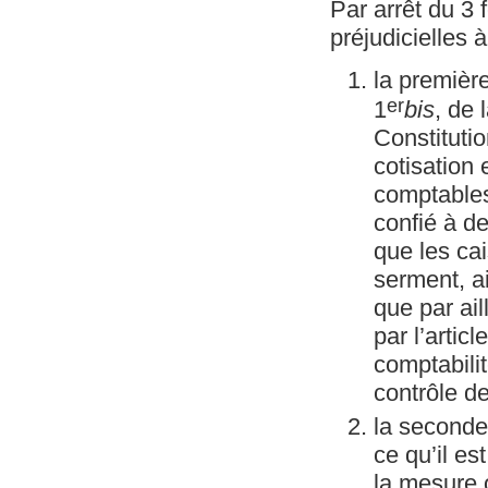
Par arrêt du 3 
préjudicielles à
la première
er
1
bis
, de 
Constitutio
cotisation 
comptables
confié à de
que les ca
serment, a
que par ail
par l’artic
comptabilit
contrôle d
la seconde 
ce qu’il es
la mesure o