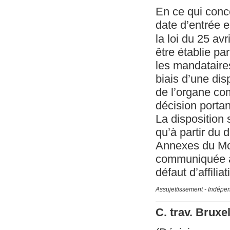
En ce qui concer
date d’entrée e
la loi du 25 avr
être établie pa
les mandataires
biais d’une disp
de l’organe co
décision portan
La disposition s
qu’à partir du
Annexes du Mon
communiquée à l
défaut d’affiliat
Assujettissement - Indépe
C. trav. Bruxe