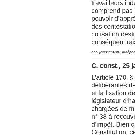
travailleurs in
comprend pas le
pouvoir d’appréc
des contestatio
cotisation dest
conséquent rai
Assujettissement - Indépe
C. const., 25 
L’article 170, §
délibérantes d
et la fixation 
législateur d’h
chargées de mis
n° 38 à recouvr
d’impôt. Bien q
Constitution, c