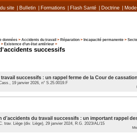
du site
|
Bulletin
|
Formations
|
Flash Santé
|
Doctrine
|
Mode 
e données
>
Accidents du travail
>
Réparation
>
Incapacité permanente
>
Secte
>
Existence d’un état antérieur
>
’accidents successifs
travail successifs : un rappel ferme de la Cour de cassatio
ass., 19 janvier 2026, n° S.25.0019.F
M
 d’accidents du travail successifs : un important rappel de
 trav. Liège (div. Liège), 29 janvier 2024, R.G. 2023/AL/15
Mis