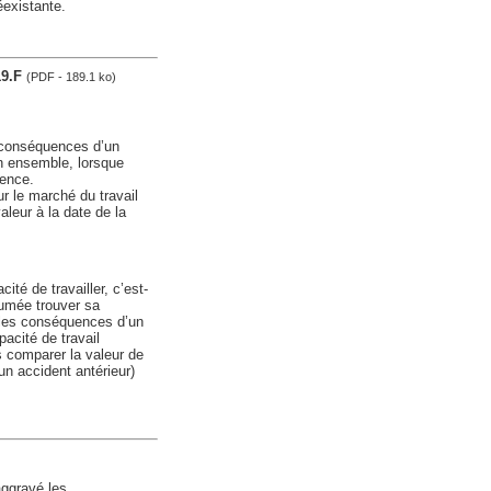
éexistante.
19.F
(PDF - 189.1 ko)
s conséquences d’un
on ensemble, lorsque
uence.
ur le marché du travail
aleur à la date de la
ité de travailler, c’est-
sumée trouver sa
é les conséquences d’un
acité de travail
s comparer la valeur de
un accident antérieur)
aggravé les