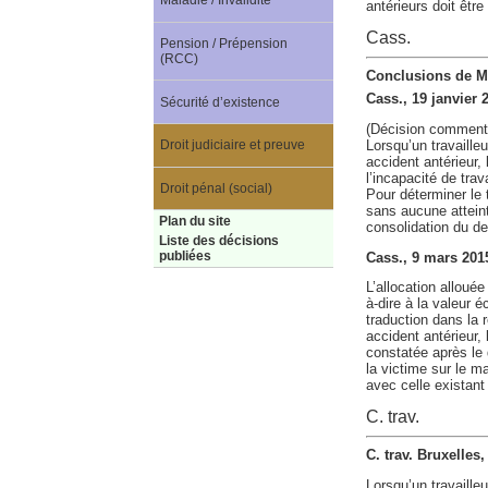
Maladie / Invalidité
antérieurs doit êtr
Cass.
Pension / Prépension
(RCC)
Conclusions de M.
Cass., 19 janvier 
Sécurité d’existence
(Décision comment
Lorsqu’un travaille
Droit judiciaire et preuve
accident antérieur,
l’incapacité de tra
Droit pénal (social)
Pour déterminer le t
sans aucune atteint
Plan du site
consolidation du de
Liste des décisions
publiées
Cass., 9 mars 201
L’allocation allouée
à-dire à la valeur 
traduction dans la 
accident antérieur,
constatée après le 
la victime sur le m
avec celle existant
C. trav.
C. trav. Bruxelles
Lorsqu’un travaille