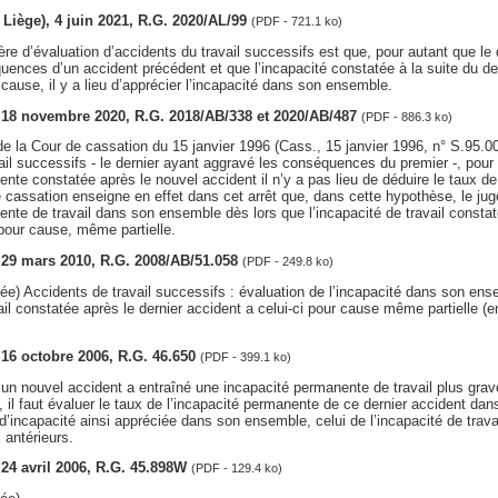
v. Liège), 4 juin 2021, R.G. 2020/AL/99
(PDF - 721.1 ko)
ère d’évaluation d’accidents du travail successifs est que, pour autant que le 
ences d’un accident précédent et que l’incapacité constatée à la suite du der
 cause, il y a lieu d’apprécier l’incapacité dans son ensemble.
s, 18 novembre 2020, R.G. 2018/AB/338 et 2020/AB/487
(PDF - 886.3 ko)
êt de la Cour de cassation du 15 janvier 1996 (Cass., 15 janvier 1996, n° S.95.
ail successifs - le dernier ayant aggravé les conséquences du premier -, pour
ente constatée après le nouvel accident il n’y a pas lieu de déduire le taux de
 cassation enseigne en effet dans cet arrêt que, dans cette hypothèse, le juge
ente de travail dans son ensemble dès lors que l’incapacité de travail constat
 pour cause, même partielle.
, 29 mars 2010, R.G. 2008/AB/51.058
(PDF - 249.8 ko)
e) Accidents de travail successifs : évaluation de l’incapacité dans son ens
vail constatée après le dernier accident a celui-ci pour cause même partielle (
, 16 octobre 2006, R.G. 46.650
(PDF - 399.1 ko)
n nouvel accident a entraîné une incapacité permanente de travail plus grave 
 il faut évaluer le taux de l’incapacité permanente de ce dernier accident d
d’incapacité ainsi appréciée dans son ensemble, celui de l’incapacité de trava
 antérieurs.
, 24 avril 2006, R.G. 45.898W
(PDF - 129.4 ko)