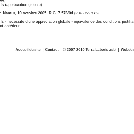
ée)
s (appréciation globale)
ct. Namur, 10 octobre 2005, R.G. 7.576/04
(PDF - 229.3 ko)
s - nécessité d’une appréciation globale - équivalence des conditions justifian
tat antérieur
Accueil du site
|
Contact
| © 2007-2010 Terra Laboris asbl | Webdes