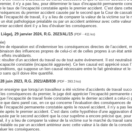
mier, il n’y a pas lieu, pour déterminer le taux d’incapacité permanente cons
e le taux de l’incapacité constatée après le premier accident. C’est dans cet
nséquences du premier accident causée par le second que la Cour de cassati
e l’incapacité de travail, il y a lieu de comparer la valeur de la victime sur le
 un état pathologique préalable ou par un accident antérieur avec cette valeur 
rnier accident dont il y a lieu d’évaluer les conséquences.
v. Liège), 29 janvier 2024, R.G. 2023/AL/15
(PDF - 411 ko)
ée)
ère de réparation est d’indemniser les conséquences directes de l’accident, 
binaison des influences propres de celui-ci et de celles propres à un état antér
 effets invalidants.
t résulter d’un accident du travail ou de tout autre événement. Il est neutralisé
incapacité constatée (incapacité aggravée). Ce lien causal est apprécié sous l’
onditions, qui suppose un lien causal nécessaire entre le fait générateur et le
o
sans qu’il doive être quantifié.
, 28 juin 2023, R.G. 2021/AB/838
(PDF - 393.3 ko)
n enseigne que lorsqu’un travailleur a été victime d’accidents de travail succe
les conséquences du premier, le juge doit apprécier l’incapacité permanente 
ue l’incapacité de travail fixée constatée après le dernier accident a celui-c
sulte que dans pareil cas, en ce qui concerne l’évaluation des conséquences de
de l’incapacité permanente constatée après le nouvel accident, il n’y a pas lie
atée après le premier accident. C’est dans cette hypothèse d’une aggravatio
ausée par le second accident que la cour suprême a encore précisé que, pour 
ail, il y a lieu de comparer la valeur de la victime sur le marché du travail sa
réalable ou par un accident antérieur avec cette valeur à la date de la consoli
évaluer les conséquences.