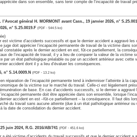
e appréciée dans son ensemble, sans tenir compte de l’incapacité de travail pr
 l’Avocat général H. MORMONT avant Cass., 19 janvier 2026, n° S.25.00
2026, n° S.25.0019.F
(PDF - 544.5 ko)
ée)
ur est victime d’accidents successifs et que le dernier accident a aggravé le
 le juge doit apprécier l’incapacité permanente de travail de la victime dans s
vail constatée après le dernier accident en est, fût-ce partiellement, la conséq
aux de l’incapacité de travail, il y a lieu de comparer la valeur de la victime s
e par un état pathologique préalable ou par un accident antérieur avec cette v
rnier accident dont il y a lieu d’évaluer les conséquences.
5, n° S.14.0009.N
(PDF - 13.2 ko)
 en réparation de l’incapacité permanente tend à indemniser l’atteinte à la capac
économique de la victime sur le marché du travail. Celle-ci est légalement pré
rémunération de base. En cas d’accidents successifs, si le dernier a aggrav
 l’incapacité permanente doit être appréciée dans son ensemble, lorsque l’incap
dernier accident en est –fût-ce partiellement – la conséquence. Il faut dès lor
arché du travail sans aucune atteinte (due à un état pathologique antérieur ou 
 à la date de consolidation du dernier accident.
, 25 juin 2024, R.G. 2016/AB/741
(PDF - 451.6 ko)
ur a été victime d’accidents du travail successifs et que le dernier accident a 