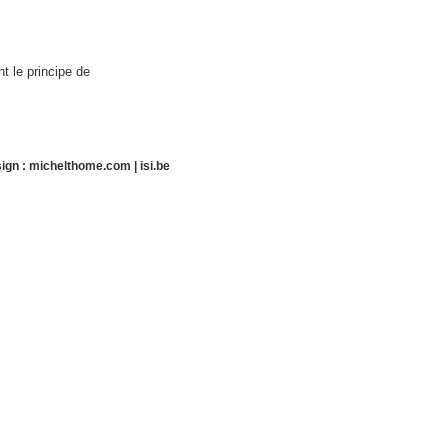
t le principe de
ign :
michelthome.com
|
isi.be