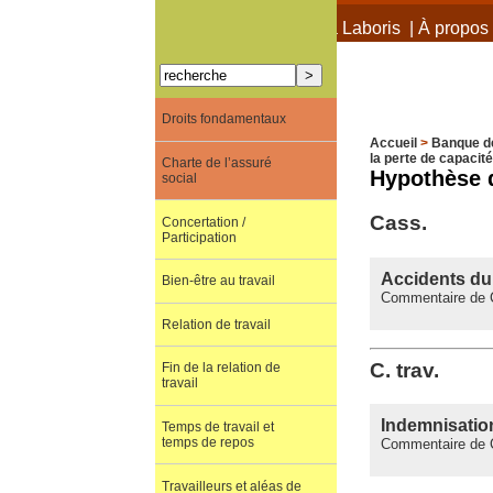
À propos de Terra Laboris
|
À propos 
Droits fondamentaux
Accueil
>
Banque d
la perte de capacité
Charte de l’assuré
Hypothèse d
social
Cass.
Concertation /
Participation
Accidents du 
Bien-être au travail
Commentaire de C
Relation de travail
C. trav.
Fin de la relation de
travail
Indemnisation
Temps de travail et
temps de repos
Commentaire de C.
Travailleurs et aléas de