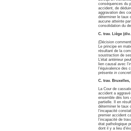
conséquences du pre
accident, de déduir
aggravation des co
déterminer le taux d
aucune atteinte par
consolidation du de
C. trav. Liège (di
(Décision comment
Le principe en mati
résultant de la com
soustraction de ses
L’état antérieur peu
lien causal avec l’
l’équivalence des c
présente
in concret
C. trav. Bruxelles
La Cour de cassatio
accident a aggravé 
ensemble dès lors q
partielle. Il en ré
déterminer le taux 
l’incapacité const
premier accident c
l’incapacité de trav
état pathologique p
dont il y a lieu d’