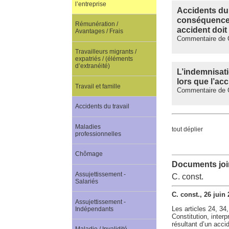
l’entreprise
Accidents du 
conséquences 
Rémunération /
accident doi
Avantages / Frais
Commentaire de C
Travailleurs migrants /
expatriés / (éléments
d’extranéité)
L’indemnisati
lors que l’ac
Travail et famille
Commentaire de C.
Accidents du travail
Maladies
tout déplier
professionnelles
Chômage
Documents join
Assujettissement -
C. const.
Salariés
C. const., 26 juin
Assujettissement -
Les articles 24, 34,
Indépendants
Constitution, inter
résultant d’un acci