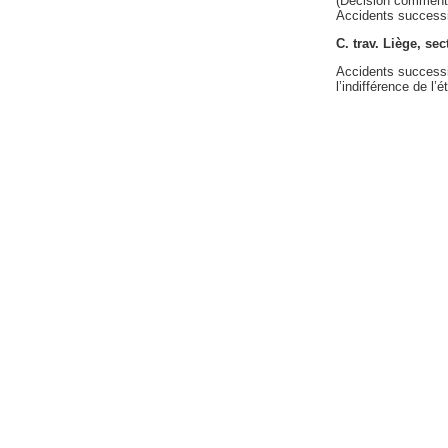
(Décision comment
Accidents successif
C. trav. Liège, se
Accidents successif
l’indifférence de l’é