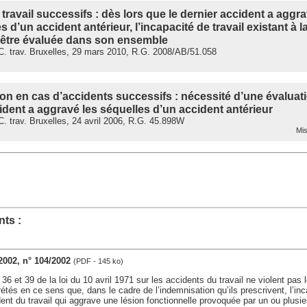
travail successifs : dès lors que le dernier accident a aggra
d’un accident antérieur, l’incapacité de travail existant à la
t être évaluée dans son ensemble
. trav. Bruxelles, 29 mars 2010, R.G. 2008/AB/51.058
on en cas d’accidents successifs : nécessité d’une évaluat
cident a aggravé les séquelles d’un accident antérieur
 trav. Bruxelles, 24 avril 2006, R.G. 45.898W
Mis
ts :
 2002, n° 104/2002
(PDF - 145 ko)
 36 et 39 de la loi du 10 avril 1971 sur les accidents du travail ne violent pas l
prétés en ce sens que, dans le cadre de l’indemnisation qu’ils prescrivent, l’i
dent du travail qui aggrave une lésion fonctionnelle provoquée par un ou plusie