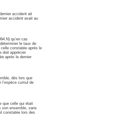
dernier accident ait
nier accident avait au
0094.N) qu’en cas
 déterminer le taux de
 celle constatée après le
 doit apprécier
ée après le dernier
emble, dès lors que
en l’espèce cumul de
que celle qui était
ans son ensemble, sans
il constatée lors des