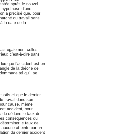
tatée après le nouvel
te hypothèse d’une
on a précisé que, pour
 marché du travail sans
à la date de la
mais également celles
ieur, c’est-à-dire sans
 lorsque l’accident est en
angle de la théorie de
 dommage tel qu’il se
ssifs et que le dernier
de travail dans son
i pour cause, même
 cet accident, pour
u de déduire le taux de
n des conséquences du
déterminer le taux de
ns aucune atteinte par un
dation du dernier accident