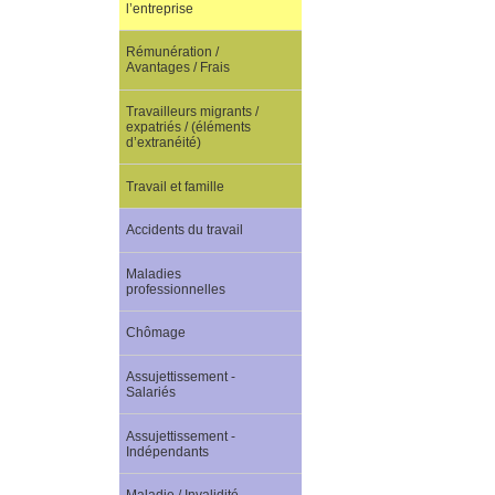
l’entreprise
Rémunération /
Avantages / Frais
Travailleurs migrants /
expatriés / (éléments
d’extranéité)
Travail et famille
Accidents du travail
Maladies
professionnelles
Chômage
Assujettissement -
Salariés
Assujettissement -
Indépendants