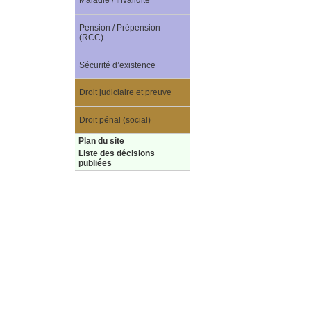
Maladie / Invalidité
Pension / Prépension
(RCC)
Sécurité d’existence
Droit judiciaire et preuve
Droit pénal (social)
Plan du site
Liste des décisions
publiées