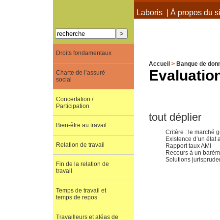
À propos de Terra Laboris
|
À propos du si
Droits fondamentaux
Accueil
>
Banque de don
Evaluation
Charte de l’assuré
social
Concertation /
Participation
tout déplier
Bien-être au travail
Critère : le marché 
Existence d’un état 
Relation de travail
Rapport taux AMI
Recours à un barè
Solutions jurisprude
Fin de la relation de
travail
Temps de travail et
temps de repos
Travailleurs et aléas de