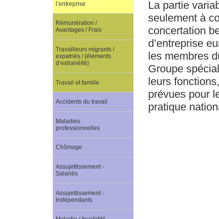
La partie varia
l’entreprise
seulement à c
Rémunération /
concertation b
Avantages / Frais
d’entreprise eu
Travailleurs migrants /
les membres du
expatriés / (éléments
d’extranéité)
Groupe spécial 
leurs fonctions
Travail et famille
prévues pour le
Accidents du travail
pratique nation
Maladies
professionnelles
Chômage
Assujettissement -
Salariés
Assujettissement -
Indépendants