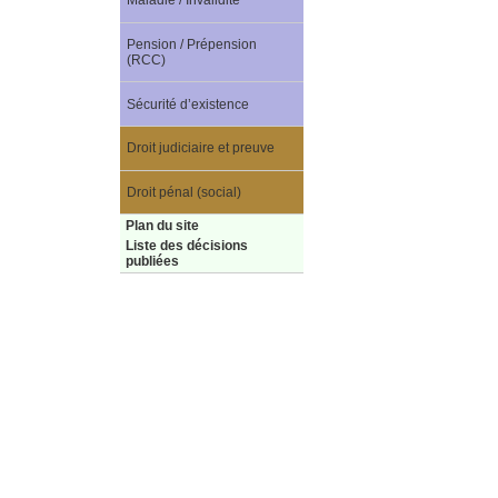
Maladie / Invalidité
Pension / Prépension
(RCC)
Sécurité d’existence
Droit judiciaire et preuve
Droit pénal (social)
Plan du site
Liste des décisions
publiées