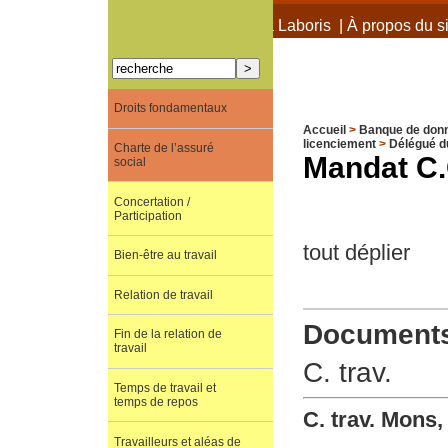
À propos de Terra Laboris
|
À propos du si
Droits fondamentaux
Accueil
>
Banque de don
licenciement
>
Délégué du
Charte de l’assuré
Mandat C.
social
Concertation /
Participation
tout déplier
Bien-être au travail
Relation de travail
Documents 
Fin de la relation de
travail
C. trav.
Temps de travail et
temps de repos
C. trav. Mons
Travailleurs et aléas de