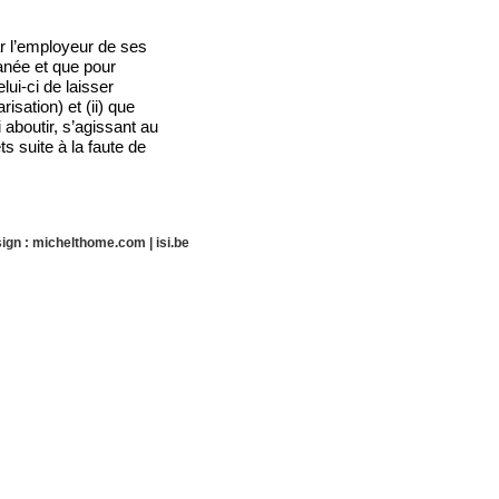
ar l’employeur de ses
tanée et que pour
lui-ci de laisser
isation) et (ii) que
 aboutir, s’agissant au
 suite à la faute de
ign :
michelthome.com
|
isi.be