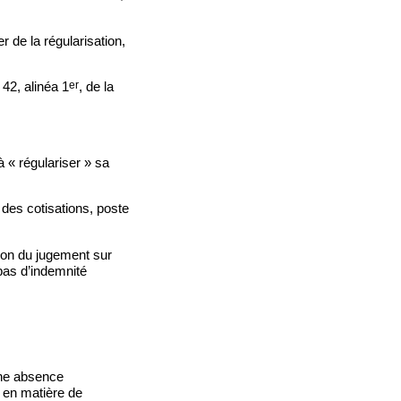
.
 de la régularisation,
er
 42, alinéa 1
, de la
à « régulariser » sa
 des cotisations, poste
tion du jugement sur
 pas d’indemnité
une absence
s en matière de