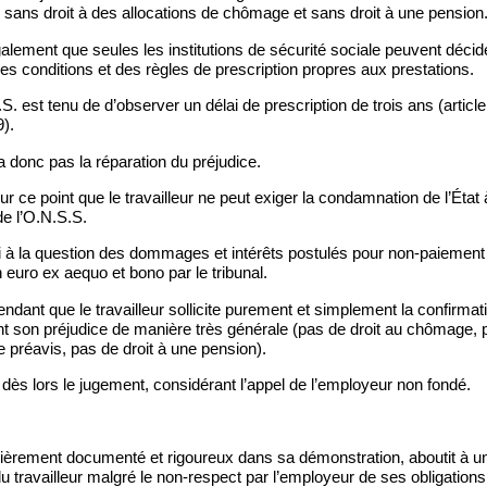
e, sans droit à des allocations de chômage et sans droit à une pension
alement que seules les institutions de sécurité sociale peuvent décider
es conditions et des règles de prescription propres aux prestations.
S. est tenu de d’observer un délai de prescription de trois ans (article
9).
 donc pas la réparation du préjudice.
ur ce point que le travailleur ne peut exiger la condamnation de l’État 
de l’O.N.S.S.
si à la question des dommages et intérêts postulés pour non-paiement
n euro ex aequo et bono par le tribunal.
ndant que le travailleur sollicite purement et simplement la confirma
iant son préjudice de manière très générale (pas de droit au chômage,
 préavis, pas de droit à une pension).
dès lors le jugement, considérant l’appel de l’employeur non fondé.
culièrement documenté et rigoureux dans sa démonstration, aboutit à 
u travailleur malgré le non-respect par l’employeur de ses obligation