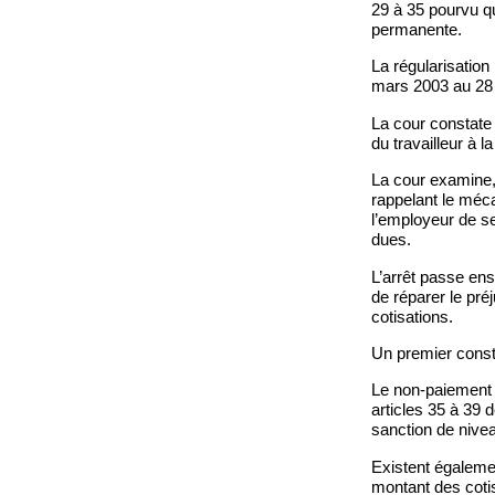
29 à 35 pourvu qu
permanente.
La régularisation
mars 2003 au 28 
La cour constate q
du travailleur à l
La cour examine, 
rappelant le méca
l’employeur de se 
dues.
L’arrêt passe ens
de réparer le préj
cotisations.
Un premier consta
Le non-paiement d
articles 35 à 39 d
sanction de nivea
Existent égalemen
montant des coti