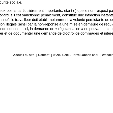
curité sociale.
 deux points particulièrement importants, étant (i) que le non-respect p
 égard, s’il est sanctionné pénalement, constitue une infraction instan
ontinué, le travailleur doit établir notamment la volonté persistante de ce
tion illégale (ainsi par la non-réponse à une mise en demeure de régular
ande est essentiel, la demande de « régularisation » ne pouvant en soi
ter et de documenter une demande de d’octroi de dommages et intérêts
Accueil du site
|
Contact
| © 2007-2010 Terra Laboris asbl | Webdes