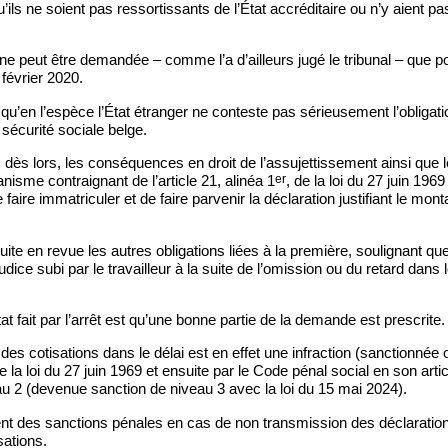
’ils ne soient pas ressortissants de l’État accréditaire ou n’y aient pa
 ne peut être demandée – comme l’a d’ailleurs jugé le tribunal – que p
février 2020.
u’en l’espèce l’État étranger ne conteste pas sérieusement l’obligation 
a sécurité sociale belge.
dès lors, les conséquences en droit de l’assujettissement ainsi que les
er
nisme contraignant de l’article 21, alinéa 1
, de la loi du 27 juin 1969
faire immatriculer et de faire parvenir la déclaration justifiant le mon
uite en revue les autres obligations liées à la première, soulignant qu
udice subi par le travailleur à la suite de l’omission ou du retard dans 
t fait par l’arrêt est qu’une bonne partie de la demande est prescrite.
es cotisations dans le délai est en effet une infraction (sanctionnée 
e la loi du 27 juin 1969 et ensuite par le Code pénal social en son arti
u 2 (devenue sanction de niveau 3 avec la loi du 15 mai 2024).
t des sanctions pénales en cas de non transmission des déclarations
sations.