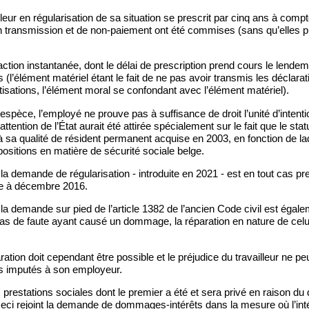
lleur en régularisation de sa situation se prescrit par cinq ans à compt
n transmission et de non-paiement ont été commises (sans qu’elles pu
fraction instantanée, dont le délai de prescription prend cours le lendem
(l’élément matériel étant le fait de ne pas avoir transmis les déclara
tisations, l’élément moral se confondant avec l’élément matériel).
’espèce, l’employé ne prouve pas à suffisance de droit l’unité d’intenti
tention de l’État aurait été attirée spécialement sur le fait que le statu
 sa qualité de résident permanent acquise en 2003, en fonction de laque
sitions en matière de sécurité sociale belge.
la demande de régularisation - introduite en 2021 - est en tout cas pre
re à décembre 2016.
a demande sur pied de l’article 1382 de l’ancien Code civil est égal
as de faute ayant causé un dommage, la réparation en nature de celu
tion doit cependant être possible et le préjudice du travailleur ne p
 imputés à son employeur.
 prestations sociales dont le premier a été et sera privé en raison du
eci rejoint la demande de dommages-intérêts dans la mesure où l’inté