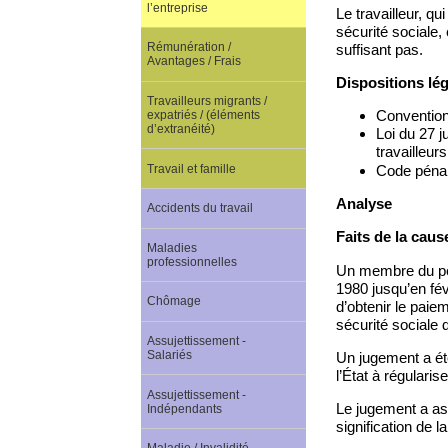
l’entreprise
Le travailleur, q
sécurité sociale,
Rémunération /
suffisant pas.
Avantages / Frais
Dispositions lé
Travailleurs migrants /
Convention 
expatriés / (éléments
d’extranéité)
Loi du 27 j
travailleurs
Travail et famille
Code pénal 
Analyse
Accidents du travail
Faits de la caus
Maladies
professionnelles
Un membre du pers
1980 jusqu’en févr
Chômage
d’obtenir le paie
sécurité sociale 
Assujettissement -
Salariés
Un jugement a été
l’État à régulari
Assujettissement -
Le jugement a ass
Indépendants
signification de l