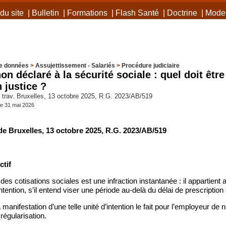
du site
|
Bulletin
|
Formations
|
Flash Santé
|
Doctrine
|
Mode 
e données
>
Assujettissement - Salariés
>
Procédure judiciaire
n déclaré à la sécurité sociale : quel doit être 
justice ?
trav. Bruxelles, 13 octobre 2025, R.G. 2023/AB/519
he 31 mai 2026
de Bruxelles, 13 octobre 2025, R.G. 2023/AB/519
tif
es cotisations sociales est une infraction instantanée : il appartient a
intention, s’il entend viser une période au-delà du délai de prescription
 manifestation d’une telle unité d’intention le fait pour l’employeur de
égularisation.