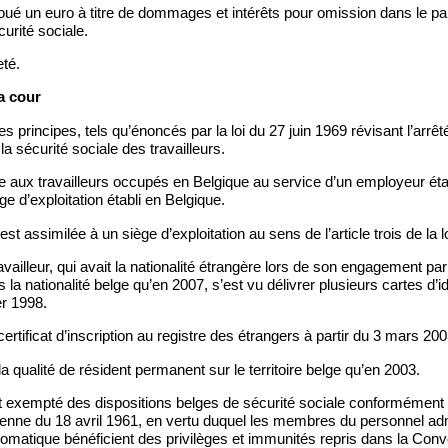
loué un euro à titre de dommages et intérêts pour omission dans le p
curité sociale.
eté.
a cour
es principes, tels qu’énoncés par la loi du 27 juin 1969 révisant l’arrê
a sécurité sociale des travailleurs.
ue aux travailleurs occupés en Belgique au service d’un employeur éta
e d’exploitation établi en Belgique.
 assimilée à un siège d’exploitation au sens de l’article trois de la lo
availleur, qui avait la nationalité étrangère lors de son engagement par
 la nationalité belge qu’en 2007, s’est vu délivrer plusieurs cartes d’i
er 1998.
certificat d’inscription au registre des étrangers à partir du 3 mars 200
 la qualité de résident permanent sur le territoire belge qu’en 2003.
ait exempté des dispositions belges de sécurité sociale conformément à 
enne du 18 avril 1961, en vertu duquel les membres du personnel admi
lomatique bénéficient des privilèges et immunités repris dans la Conv