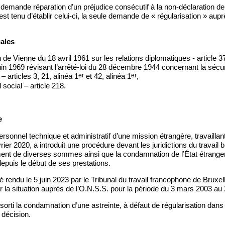
ui demande réparation d’un préjudice consécutif à la non-déclaration de
 est tenu d’établir celui-ci, la seule demande de « régularisation » aup
gales
de Vienne du 18 avril 1961 sur les relations diplomatiques - article 3
uin 1969 révisant l’arrêté-loi du 28 décembre 1944 concernant la sécur
er
er
 – articles 3, 21, alinéa 1
et 42, alinéa 1
,
social – article 218.
e
onnel technique et administratif d’une mission étrangère, travaillant
ier 2020, a introduit une procédure devant les juridictions du travail b
ment de diverses sommes ainsi que la condamnation de l’État étranger 
depuis le début de ses prestations.
 rendu le 5 juin 2023 par le Tribunal du travail francophone de Bruxe
ser la situation auprès de l’O.N.S.S. pour la période du 3 mars 2003 au 
orti la condamnation d’une astreinte, à défaut de régularisation dans 
a décision.