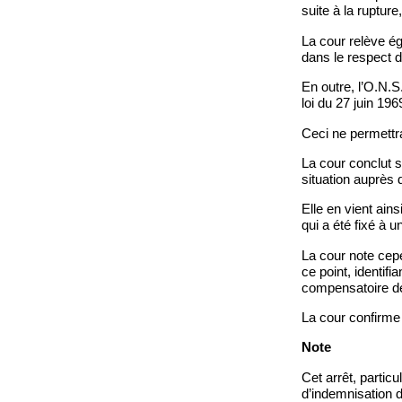
suite à la ruptur
La cour relève ég
dans le respect d
En outre, l’O.N.S.
loi du 27 juin 196
Ceci ne permettra
La cour conclut s
situation auprès 
Elle en vient ain
qui a été fixé à u
La cour note cepe
ce point, identif
compensatoire de
La cour confirme 
Note
Cet arrêt, parti
d’indemnisation d