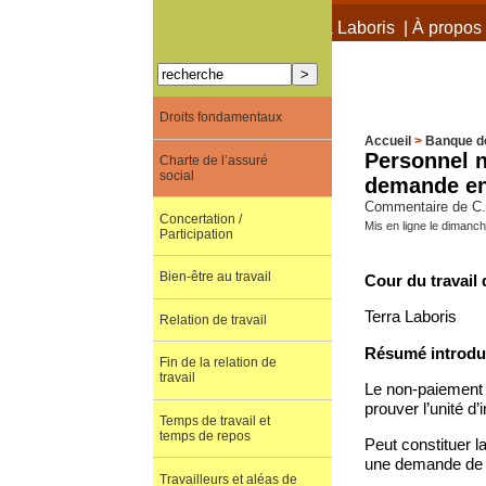
À propos de Terra Laboris
|
À propos 
Droits fondamentaux
Accueil
>
Banque d
Personnel no
Charte de l’assuré
social
demande en 
Commentaire de C. 
Concertation /
Mis en ligne le dimanc
Participation
Bien-être au travail
Cour du travail 
Terra Laboris
Relation de travail
Résumé introduc
Fin de la relation de
travail
Le non-paiement d
prouver l’unité d’
Temps de travail et
temps de repos
Peut constituer la
une demande de r
Travailleurs et aléas de