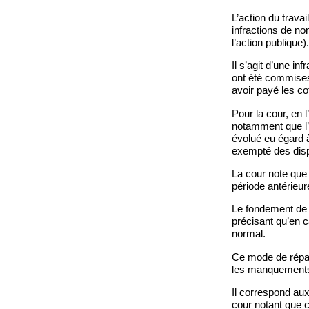
L’action du travai
infractions de no
l’action publique).
Il s’agit d’une in
ont été commises 
avoir payé les co
Pour la cour, en l
notamment que l’at
évolué eu égard à
exempté des dispo
La cour note que 
période antérieu
Le fondement de l
précisant qu’en c
normal.
Ce mode de répara
les manquements
Il correspond aux
cour notant que c