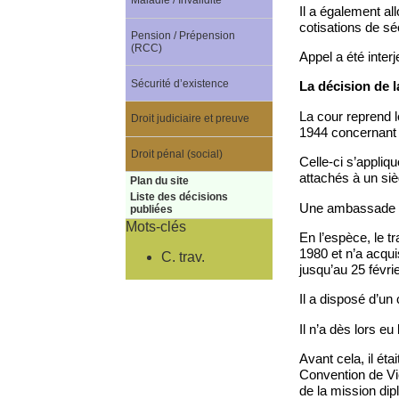
Maladie / Invalidité
Il a également al
cotisations de sé
Pension / Prépension
(RCC)
Appel a été interj
Sécurité d’existence
La décision de l
La cour reprend l
Droit judiciaire et preuve
1944 concernant l
Droit pénal (social)
Celle-ci s’appliq
attachés à un sièg
Plan du site
Liste des décisions
Une ambassade est
publiées
Mots-clés
En l’espèce, le tr
1980 et n’a acquis
C. trav.
jusqu’au 25 févri
Il a disposé d’un 
Il n’a dès lors eu
Avant cela, il ét
Convention de Vi
de la mission dip