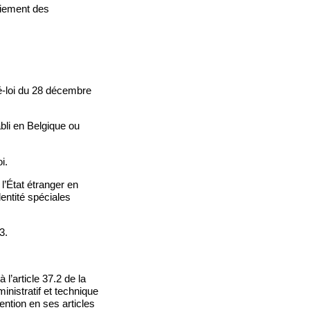
aiement des
té-loi du 28 décembre
bli en Belgique ou
i.
 l’État étranger en
dentité spéciales
3.
l’article 37.2 de la
nistratif et technique
ention en ses articles