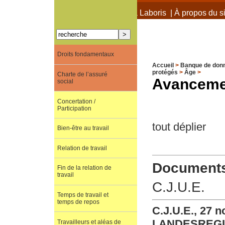
À propos de Terra Laboris
|
À propos du si
Droits fondamentaux
Accueil
>
Banque de don
protégés
>
Âge
>
Charte de l’assuré
Avanceme
social
Concertation /
Participation
tout déplier
Bien-être au travail
Relation de travail
Documents 
Fin de la relation de
travail
C.J.U.E.
Temps de travail et
temps de repos
C.J.U.E., 27 
LANDESREGIE
Travailleurs et aléas de