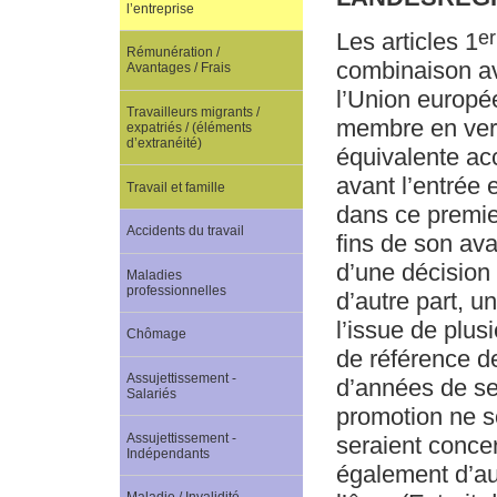
l’entreprise
er
Les articles 1
Rémunération /
combinaison av
Avantages / Frais
l’Union europé
Travailleurs migrants /
membre en vertu
expatriés / (éléments
d’extranéité)
équivalente ac
avant l’entrée 
Travail et famille
dans ce premie
Accidents du travail
fins de son av
d’une décision 
Maladies
professionnelles
d’autre part, u
l’issue de plus
Chômage
de référence d
Assujettissement -
d’années de se
Salariés
promotion ne so
Assujettissement -
seraient concer
Indépendants
également d’aut