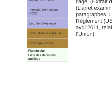
l’âge. (Extrait d
Maladie / Invalidité
(L’arrêt examin
Pension / Prépension
paragraphes 1 e
(RCC)
Règlement (UE)
Sécurité d’existence
avril 2011, relat
l’Union).
Droit judiciaire et preuve
Droit pénal (social)
Plan du site
Liste des décisions
publiées