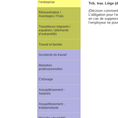
l’entreprise
Trib. trav. Liège (
(Décision comment
Rémunération /
L’obligation pour l
Avantages / Frais
en cas de suppressi
l’employeur ne pouv
Travailleurs migrants /
expatriés / (éléments
d’extranéité)
Travail et famille
Accidents du travail
Maladies
professionnelles
Chômage
Assujettissement -
Salariés
Assujettissement -
Indépendants