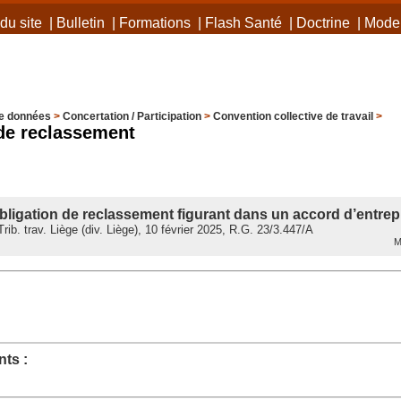
du site
|
Bulletin
|
Formations
|
Flash Santé
|
Doctrine
|
Mode 
e données
>
Concertation / Participation
>
Convention collective de travail
>
de reclassement
bligation de reclassement figurant dans un accord d’entrep
ib. trav. Liège (div. Liège), 10 février 2025, R.G. 23/3.447/A
Mi
ts :