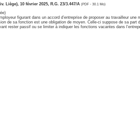
div. Liège), 10 février 2025, R.G. 23/3.447/A
(PDF - 30.1 Mo)
ée)
’employeur figurant dans un accord d’entreprise de proposer au travailleur un
on de sa fonction est une obligation de moyen. Celle-ci suppose de sa part de
ant rester passif ou se limiter à indiquer les fonctions vacantes dans l’entrepr