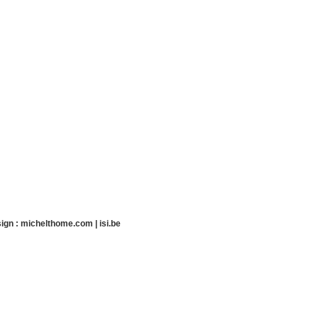
ign :
michelthome.com
|
isi.be