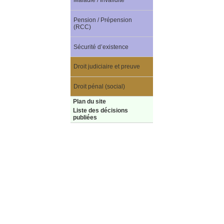
Maladie / Invalidité
Pension / Prépension
(RCC)
Sécurité d’existence
Droit judiciaire et preuve
Droit pénal (social)
Plan du site
Liste des décisions
publiées