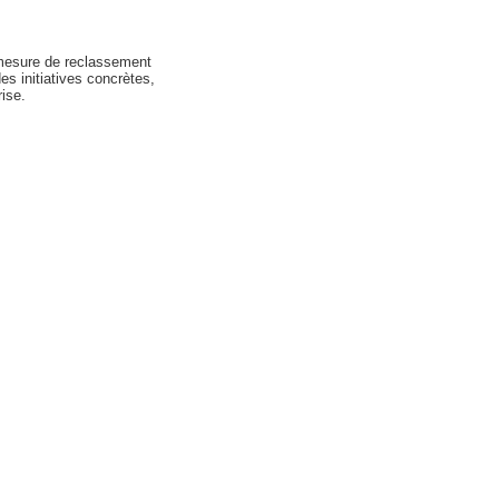
e mesure de reclassement
s initiatives concrètes,
ise.