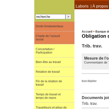
À propos de Terra Laboris
|
À propos 
Droits fondamentaux
Accueil
>
Banque d
Obligation 
Charte de l’assuré
social
Trib. trav.
Concertation /
Participation
Mesure de l’o
Bien-être au travail
Commentaire de Tr
Relation de travail
tout déplier
Fin de la relation de
travail
Temps de travail et
Documents join
temps de repos
Trib. trav.
Travailleurs et aléas de