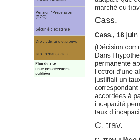
Maladie / Invalidité
marché du trav
Pension / Prépension
(RCC)
Cass.
Sécurité d’existence
Cass., 18 juin
Droit judiciaire et preuve
(Décision com
Dans l’hypothè
Droit pénal (social)
permanente aprè
Plan du site
Liste des décisions
l’octroi d’une 
publiées
justifiait un t
correspondant à
accordées à par
incapacité per
taux d’incapaci
C. trav.
C. trav. Liège