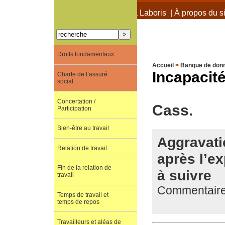
À propos de Terra Laboris
|
À propos du si
Droits fondamentaux
Accueil
>
Banque de don
Incapacit
Charte de l’assuré
social
Concertation /
Cass.
Participation
Bien-être au travail
Aggravati
Relation de travail
après l’ex
Fin de la relation de
à suivre
travail
Commentaire 
Temps de travail et
temps de repos
Travailleurs et aléas de