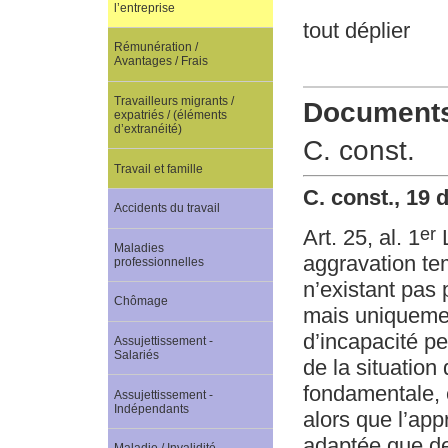
l’entreprise
tout déplier
Rémunération /
Avantages / Frais
Travailleurs migrants /
Documents 
expatriés / (éléments
d’extranéité)
C. const.
Travail et famille
C. const., 19
Accidents du travail
er
Art. 25, al. 1
L
Maladies
aggravation tem
professionnelles
n’existant pas 
Chômage
mais uniquemen
d’incapacité pe
Assujettissement -
Salariés
de la situation 
fondamentale, é
Assujettissement -
Indépendants
alors que l’app
adaptée que de 