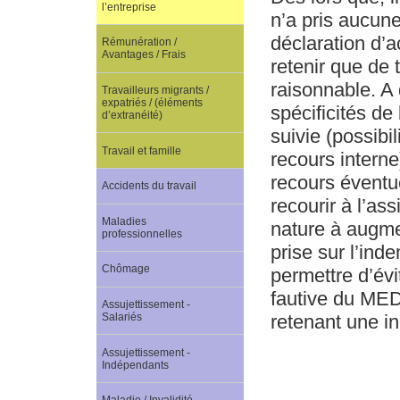
l’entreprise
n’a pris aucune
déclaration d’a
Rémunération /
Avantages / Frais
retenir que de t
raisonnable. A 
Travailleurs migrants /
expatriés / (éléments
spécificités de
d’extranéité)
suivie (possibi
Travail et famille
recours interne
recours éventu
Accidents du travail
recourir à l’as
Maladies
nature à augmen
professionnelles
prise sur l’inde
Chômage
permettre d’évi
fautive du MED
Assujettissement -
retenant une i
Salariés
Assujettissement -
Indépendants