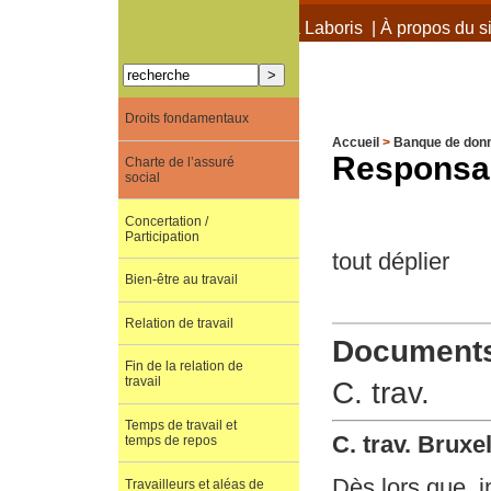
À propos de Terra Laboris
|
À propos du si
Droits fondamentaux
Accueil
>
Banque de don
Responsab
Charte de l’assuré
social
Concertation /
Participation
tout déplier
Bien-être au travail
Relation de travail
Documents 
Fin de la relation de
travail
C. trav.
Temps de travail et
C. trav. Bruxe
temps de repos
Dès lors que, i
Travailleurs et aléas de