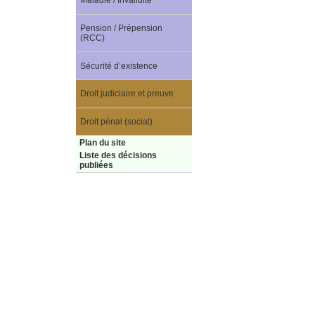
Maladie / Invalidité
Pension / Prépension
(RCC)
Sécurité d’existence
Droit judiciaire et preuve
Droit pénal (social)
Plan du site
Liste des décisions
publiées