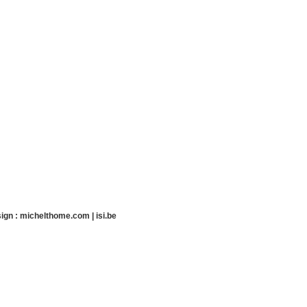
ign :
michelthome.com
|
isi.be