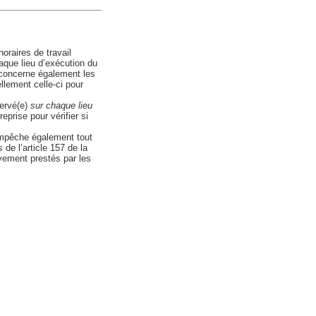
horaires de travail
aque lieu d’exécution du
i concerne également les
llement celle-ci pour
servé(e)
sur chaque lieu
eprise pour vérifier si
empêche également tout
s
de l’article 157 de la
vement prestés par les