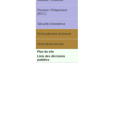
Maladie / Invalidité
Pension / Prépension
(RCC)
Sécurité d’existence
Droit judiciaire et preuve
Droit pénal (social)
Plan du site
Liste des décisions
publiées