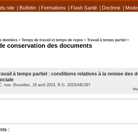
du site
|
Bulletin
|
Formations
|
Flash Santé
|
Doctrine
|
Mode 
e données
>
Temps de travail et temps de repos
>
Travail à temps partiel
>
 de conservation des documents
ravail à temps partiel : conditions relatives à la remise des
ociale
 trav. Bruxelles, 18 avril 2024, R.G. 2023/AB/297
Mis 
ts :