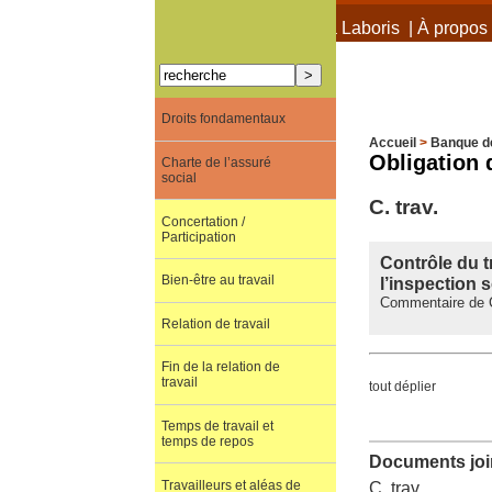
À propos de Terra Laboris
|
À propos 
Droits fondamentaux
Accueil
>
Banque d
Obligation
Charte de l’assuré
social
C. trav.
Concertation /
Participation
Contrôle du t
Bien-être au travail
l’inspection s
Commentaire de C.
Relation de travail
Fin de la relation de
travail
tout déplier
Temps de travail et
temps de repos
Documents join
Travailleurs et aléas de
C. trav.