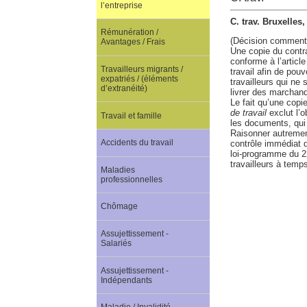
l’entreprise
C. trav. Bruxelles
Rémunération /
(Décision comment
Avantages / Frais
Une copie du contrat
conforme à l’artic
Travailleurs migrants /
travail afin de pou
expatriés / (éléments
travailleurs qui ne
d’extranéité)
livrer des marchand
Le fait qu’une copie
de travail
exclut l’o
Travail et famille
les documents, qui 
Raisonner autremen
Accidents du travail
contrôle immédiat d
loi-programme du 22
travailleurs à temps
Maladies
professionnelles
Chômage
Assujettissement -
Salariés
Assujettissement -
Indépendants