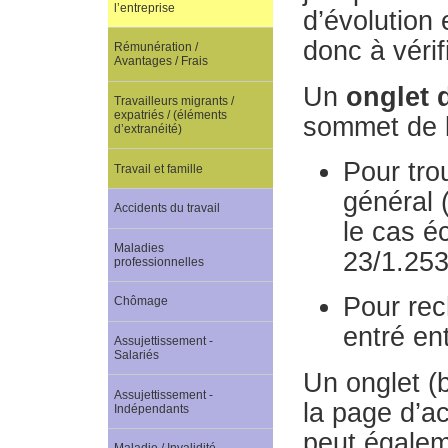
l’entreprise
d’évolution
donc à vérif
Rémunération /
Avantages / Frais
Un
onglet 
Travailleurs migrants /
expatriés / (éléments
sommet de l
d’extranéité)
Pour tro
Travail et famille
général (
Accidents du travail
le cas éc
Maladies
23/1.253
professionnelles
Pour rec
Chômage
entré en
Assujettissement -
Salariés
Un onglet (
Assujettissement -
la page d’ac
Indépendants
peut égaleme