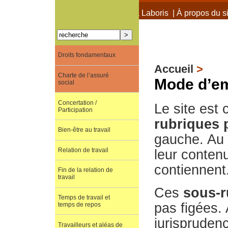
À propos de Terra Laboris
|
À propos du si
Droits fondamentaux
Accueil
>
Charte de l’assuré
Mode d’em
social
Concertation /
Le site est 
Participation
rubriques 
Bien-être au travail
gauche. Au p
Relation de travail
leur conten
contiennent
Fin de la relation de
travail
Ces
sous-r
Temps de travail et
pas figées. 
temps de repos
jurisprudenc
Travailleurs et aléas de