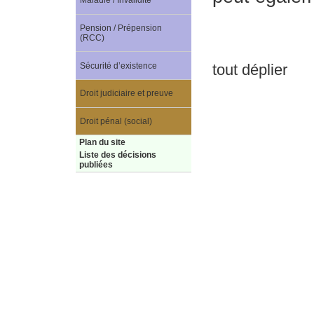
Maladie / Invalidité
Pension / Prépension
(RCC)
Sécurité d’existence
tout déplier
Droit judiciaire et preuve
Droit pénal (social)
Plan du site
Liste des décisions
publiées