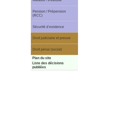
Maladie / Invalidité
Pension / Prépension
(RCC)
Sécurité d’existence
Droit judiciaire et preuve
Droit pénal (social)
Plan du site
Liste des décisions
publiées