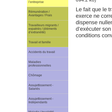
l’entreprise
Le fait que le t
Rémunération /
exerce ne corre
Avantages / Frais
dispense nullem
Travailleurs migrants /
d’exécuter son 
expatriés / (éléments
d’extranéité)
conditions con
Travail et famille
Accidents du travail
Maladies
professionnelles
Chômage
Assujettissement -
Salariés
Assujettissement -
Indépendants