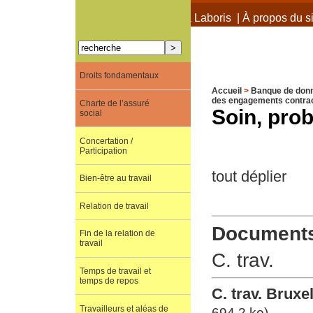
À propos de Terra Laboris
|
À propos du si
Droits fondamentaux
Accueil
>
Banque de don
des engagements contra
Charte de l’assuré
Soin, prob
social
Concertation /
Participation
tout déplier
Bien-être au travail
Relation de travail
Documents 
Fin de la relation de
travail
C. trav.
Temps de travail et
temps de repos
C. trav. Bruxel
Travailleurs et aléas de
694.2 ko)