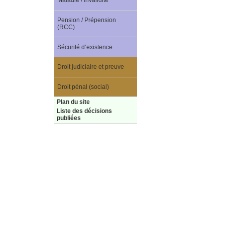
Maladie / Invalidité
Pension / Prépension
(RCC)
Sécurité d’existence
Droit judiciaire et preuve
Droit pénal (social)
Plan du site
Liste des décisions
publiées