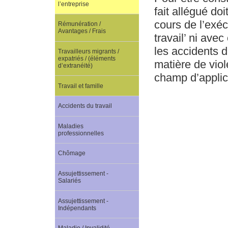
l’entreprise
fait allégué doi
cours de l’exéc
Rémunération /
Avantages / Frais
travail’ ni avec
les accidents d
Travailleurs migrants /
expatriés / (éléments
matière de viol
d’extranéité)
champ d’applic
Travail et famille
Accidents du travail
Maladies
professionnelles
Chômage
Assujettissement -
Salariés
Assujettissement -
Indépendants