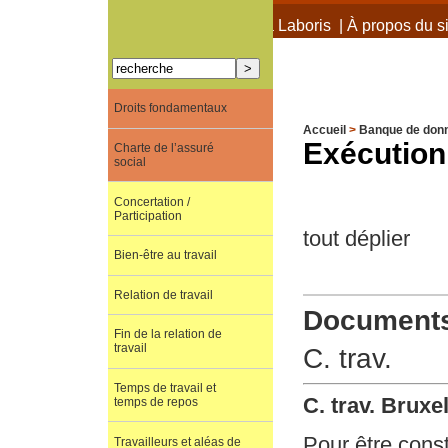
À propos de Terra Laboris
|
À propos du si
Droits fondamentaux
Accueil
>
Banque de don
Exécution 
Charte de l’assuré
social
Concertation /
Participation
tout déplier
Bien-être au travail
Relation de travail
Documents 
Fin de la relation de
travail
C. trav.
Temps de travail et
C. trav. Bruxe
temps de repos
Pour être const
Travailleurs et aléas de